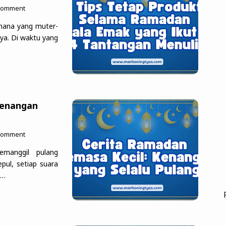
 Comment
ahana yang muter-
ya. Di waktu yang
Kenangan
 Comment
manggil pulang
pul, setiap suara
m…