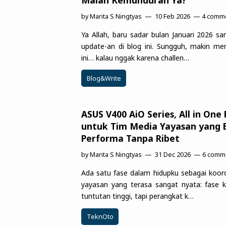
by
Marita S Ningtyas
10 Feb 2026
4 comm
Ya Allah, baru sadar bulan Januari 2026 sa
update-an di blog ini. Sungguh, makin me
ini… kalau nggak karena challen…
Blog&Write
ASUS V400 AiO Series, All in One
untuk Tim Media Yayasan yang 
Performa Tanpa Ribet
by
Marita S Ningtyas
31 Dec 2026
6 comm
Ada satu fase dalam hidupku sebagai koor
yayasan yang terasa sangat nyata: fase k
tuntutan tinggi, tapi perangkat k…
TeknOto