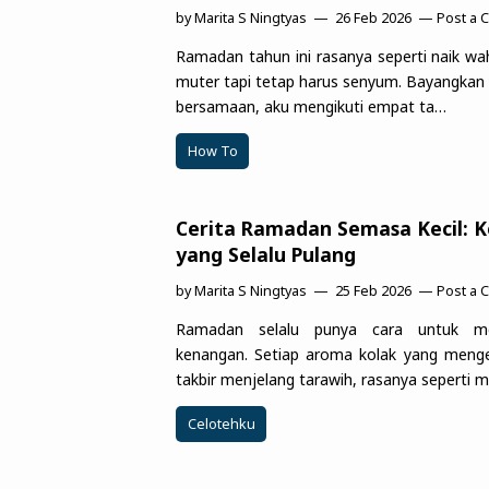
by
Marita S Ningtyas
26 Feb 2026
Post a
Ramadan tahun ini rasanya seperti naik w
muter tapi tetap harus senyum. Bayangkan 
bersamaan, aku mengikuti empat ta…
How To
Cerita Ramadan Semasa Kecil: 
yang Selalu Pulang
by
Marita S Ningtyas
25 Feb 2026
Post a
Ramadan selalu punya cara untuk me
kenangan. Setiap aroma kolak yang menge
takbir menjelang tarawih, rasanya seperti 
Celotehku