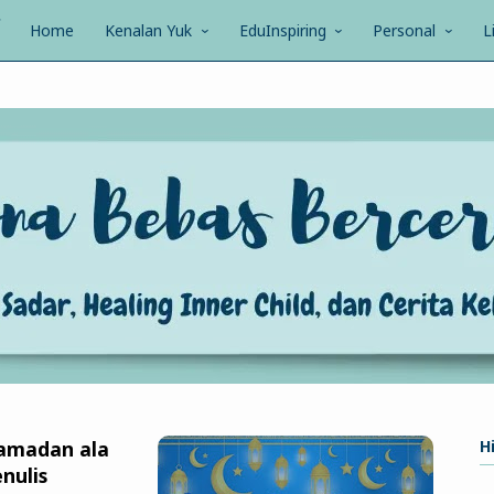
Home
Kenalan Yuk
EduInspiring
Personal
L
Ramadan ala
Hi
nulis