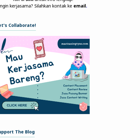
Ingin kerjasama? Silahkan kontak ke
email
.
et's Collaborate!
upport The Blog