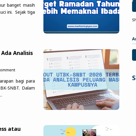
ukur banget masih
uci ini. Sejak tiga
S
A
Ada Analisis
 Comment
S
arapan bagi para
TBK-SNBT. Dalam
t…
ess atau