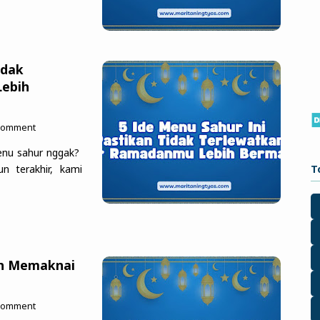
idak
ebih
 Comment
menu sahur nggak?
T
n terakhir, kami
ih Memaknai
 Comment