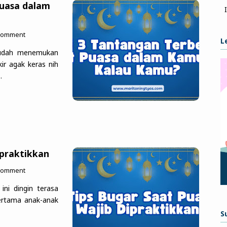
Puasa dalam
 Comment
L
sudah menemukan
ir agak keras nih
…
ipraktikkan
 Comment
ini dingin terasa
pertama anak-anak
S