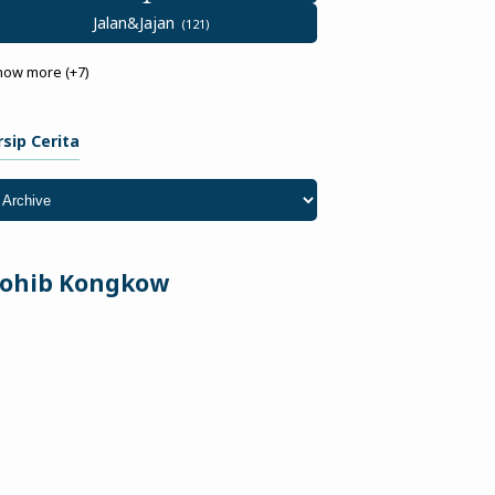
Jalan&Jajan
how more (+7)
rsip Cerita
ohib Kongkow