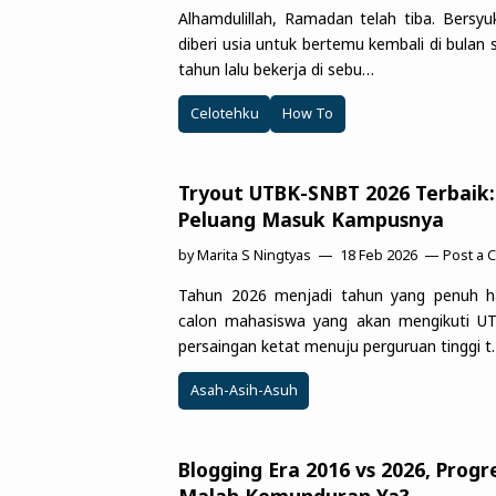
Alhamdulillah, Ramadan telah tiba. Bersy
diberi usia untuk bertemu kembali di bulan s
tahun lalu bekerja di sebu…
Celotehku
How To
Tryout UTBK-SNBT 2026 Terbaik: 
Peluang Masuk Kampusnya
by
Marita S Ningtyas
18 Feb 2026
Post a
Tahun 2026 menjadi tahun yang penuh h
calon mahasiswa yang akan mengikuti U
persaingan ketat menuju perguruan tinggi 
Asah-Asih-Asuh
Blogging Era 2016 vs 2026, Progr
Malah Kemunduran Ya?