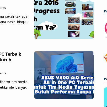
ents
P
ma sekali tak ada
rana nasib blogku
 PC Terbaik
Butuh
ents
P
dinator tim media
etika ide banyak,