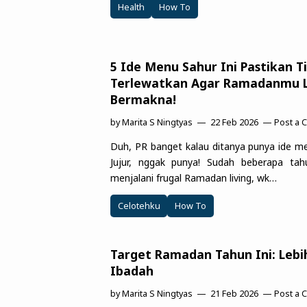
Health
How To
5 Ide Menu Sahur Ini Pastikan T
Terlewatkan Agar Ramadanmu L
Bermakna!
by
Marita S Ningtyas
22 Feb 2026
Post a
Duh, PR banget kalau ditanya punya ide 
Jujur, nggak punya! Sudah beberapa tahu
menjalani frugal Ramadan living, wk…
Celotehku
How To
Target Ramadan Tahun Ini: Leb
Ibadah
by
Marita S Ningtyas
21 Feb 2026
Post a