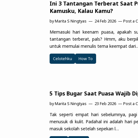
Ini 3 Tantangan Terberat Saat 
Kamusku, Kalau Kamu?
by
Marita S Ningtyas
24 Feb 2026
Post a
Memasuki hari keenam puasa, apakah 
tantangan terberat, pals? Hmm, aku berpik
untuk memulai menulis tema keempat dari
Celotehku
How To
5 Tips Bugar Saat Puasa Wajib D
by
Marita S Ningtyas
23 Feb 2026
Post a
Tak seperti empat hari sebelumnya, pagi 
menusuk di kulit. Padahal ini adalah hari 
masuk sekolah setelah sepekan l…