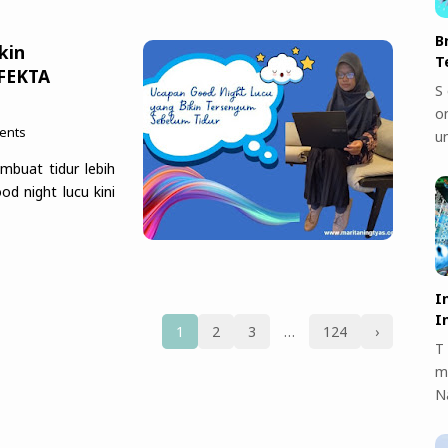
B
kin
T
EFEKTA
S 
on
ents
u
buat tidur lebih
od night lucu kini
I
I
1
2
3
…
124
›
T 
m
N