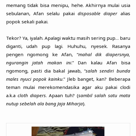
memang tidak bisa menipu, hehe. Akhirnya mulai usia
sebulanan, Afan selalu pakai
disposable diaper
alias
popok sekali pakai.
Tekor? Ya, iyalah. Apalagi waktu masih sering pup… baru
diganti, udah pup lagi. Huhuhu, nyesek. Rasanya
pengen ngomong ke Afan, “
mahal dik diapersnya,
ngurangin jatah makan ini
.” Dan kalau Afan bisa
ngomong, pasti dia bakal jawab, “
salah sendiri bunda
males nyuci popok kainku
.” Jleb banget, kan? Beberapa
teman mulai merekomendasika agar aku pakai clodi
a.k.a
cloth diapers
. Apaan tuh? (
sambil salah satu mata
nutup sebelah ala bang Jaja Miharja
).