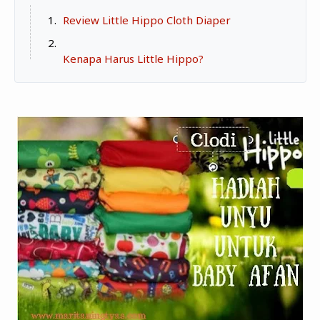
Zona Curcol
Review Little Hippo Cloth Diaper
TeknOto
Ngobrolin Film
Soal Uang
Kenapa Harus Little Hippo?
Sudut Rumah
Blog&Write