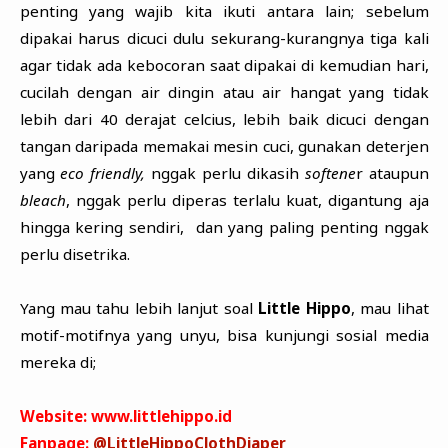
penting yang wajib kita ikuti antara lain; sebelum
dipakai harus dicuci dulu sekurang-kurangnya tiga kali
agar tidak ada kebocoran saat dipakai di kemudian hari,
cucilah dengan air dingin atau air hangat yang tidak
lebih dari 40 derajat celcius, lebih baik dicuci dengan
tangan daripada memakai mesin cuci, gunakan deterjen
yang
eco friendly,
nggak perlu dikasih
softene
r ataupun
bleach
, nggak perlu diperas terlalu kuat, digantung aja
hingga kering sendiri, dan yang paling penting nggak
perlu disetrika.
Yang mau tahu lebih lanjut soal
Little Hippo
, mau lihat
motif-motifnya yang unyu, bisa kunjungi sosial media
mereka di;
Website: www.littlehippo.id
Fanpage:
@LittleHippoClothDiaper