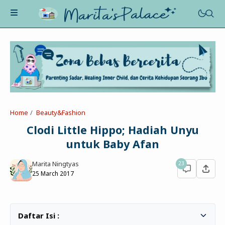
About Me
Recognition
Marriage
Home
Beauty&Fashion
Contact
Asah-Asih-Asuh
Clodi Little Hippo; Hadiah Unyu
Celotehku
untuk Baby Afan
Life Motivation
Dua Kacamata
Beauty&Fashion
Marita Ningtyas
23
Profil
Poe-Fict
25 March 2017
Health
Book Review
Parenting
Entertainment
Tips
Belajar Ngeblog
Jalan&Jajan