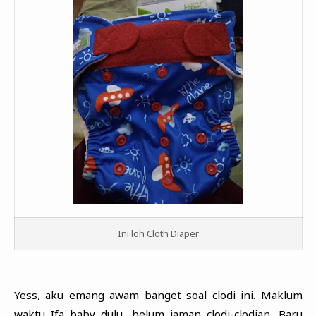
Ini loh Cloth Diaper
Yess, aku emang awam banget soal clodi ini. Maklum
waktu Ifa baby dulu, belum jaman clodi-clodian. Baru