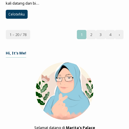
kali datang dan bi…
Celotehku
1 – 20 / 78
1
2
3
4
›
Hi, It's Me!
Selamat datang di
Marita's Palace