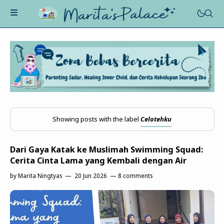
About Me
Recognition
Marriage
Contact
Showing posts with the label
Celotehku
Asah-Asih-Asuh
Celotehku
Life Motivation
Dari Gaya Katak ke Muslimah Swimming Squad:
Dua Kacamata
Beauty&Fashion
Cerita Cinta Lama yang Kembali dengan Air
Profil
Poe-Fict
by
Marita Ningtyas
20 Jun 2026
8 comments
Health
Book Review
Parenting
Entertainment
Tips
Belajar Ngeblog
Jalan&Jajan