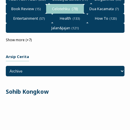
Book Review
Dua Kacamata
Celotehku
Entertainment
Health
How To
Jalan&Jajan
Show more (+7)
Arsip Cerita
Sohib Kongkow