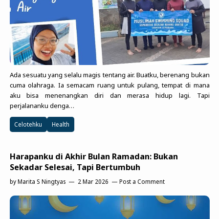
Zona Curcol
TeknOto
Ngobrolin Film
Soal Uang
Sudut Rumah
Blog&Write
Ada sesuatu yang selalu magis tentang air. Buatku, berenang bukan
cuma olahraga. Ia semacam ruang untuk pulang, tempat di mana
aku bisa menenangkan diri dan merasa hidup lagi. Tapi
perjalananku denga…
Celotehku
Health
Harapanku di Akhir Bulan Ramadan: Bukan
Sekadar Selesai, Tapi Bertumbuh
by
Marita S Ningtyas
2 Mar 2026
Post a Comment