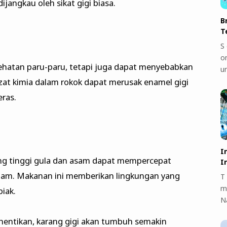
ijangkau oleh sikat gigi biasa.
B
T
S 
on
hatan paru-paru, tetapi juga dapat menyebabkan
u
zat kimia dalam rokok dapat merusak enamel gigi
ras.
I
 tinggi gula dan asam dapat mempercepat
I
itam. Makanan ini memberikan lingkungan yang
T 
m
iak.
N
 dihentikan, karang gigi akan tumbuh semakin