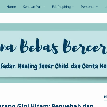
Home
Kenalan Yuk
EduInspiring
Personal
L
Hi
rang Gigi Hitam: Penyebab dan