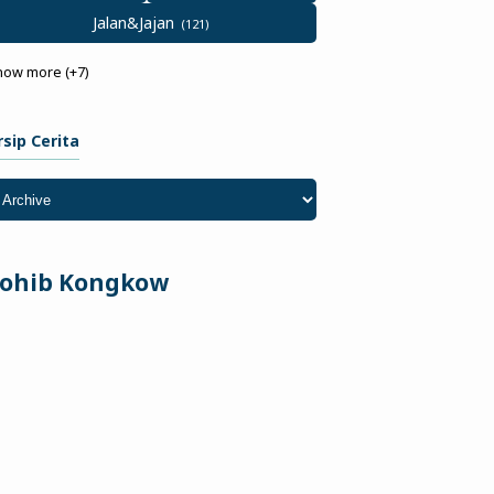
Jalan&Jajan
how more (+7)
rsip Cerita
ohib Kongkow