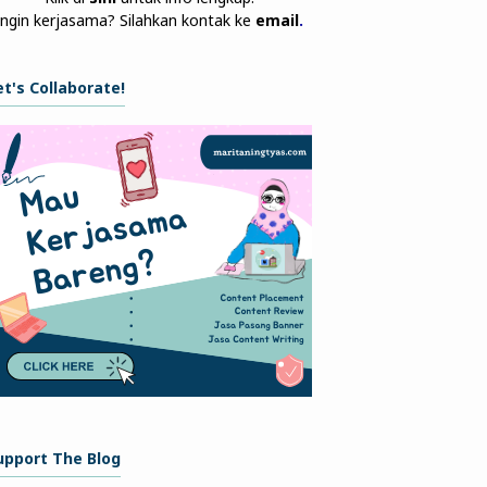
Ingin kerjasama? Silahkan kontak ke
email
.
et's Collaborate!
upport The Blog