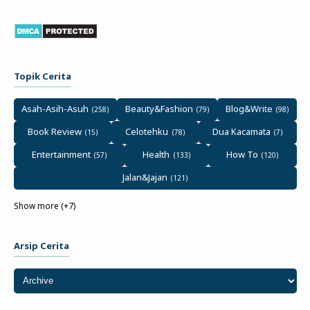
Topik Cerita
Asah-Asih-Asuh
Beauty&Fashion
Blog&Write
Book Review
Celotehku
Dua Kacamata
Entertainment
Health
How To
Jalan&Jajan
Show more (+7)
Arsip Cerita