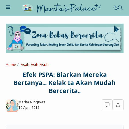
About Me
Recognition
Marriage
Home
Asah-Asih-Asuh
Contact
Asah-Asih-Asuh
Efek PSPA: Biarkan Mereka
Celotehku
Bertanya... Kelak Ia Akan Mudah
Life Motivation
Dua Kacamata
Bercerita..
Beauty&Fashion
Profil
Poe-Fict
Marita Ningtyas
Health
Book Review
Parenting
10 April 2015
Entertainment
Tips
Belajar Ngeblog
Jalan&Jajan