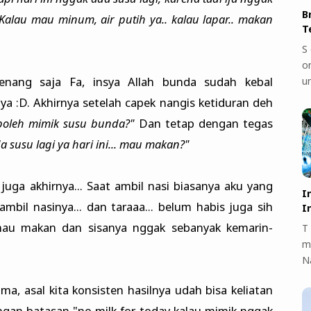
B
Kalau mau minum, air putih ya.. kalau lapar.. makan
T
S 
on
 tenang saja Fa, insya Allah bunda sudah kebal
u
ya :D. Akhirnya setelah capek nangis ketiduran deh
boleh mimik susu bunda?"
Dan tetap dengan tegas
a susu lagi ya hari ini... mau makan?"
juga akhirnya... Saat ambil nasi biasanya aku yang
I
 ambil nasinya... dan taraaa... belum habis juga sih
I
 mau makan dan sisanya nggak sebanyak kemarin-
T 
m
N
a, asal kita konsisten hasilnya udah bisa keliatan
dengan batasan "no milk for today kalau mimik nggak