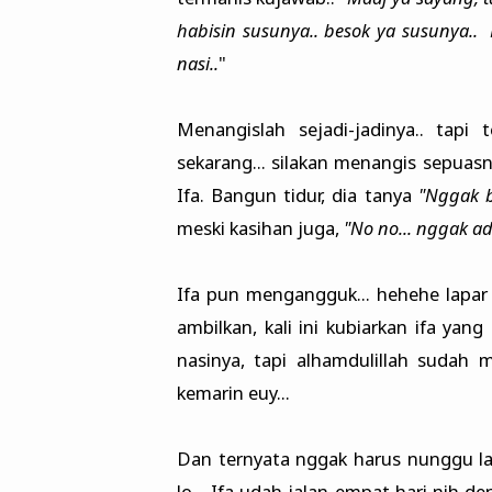
habisin susunya.. besok ya susunya.. 
nasi..
"
Menangislah sejadi-jadinya.. tapi
sekarang... silakan menangis sepuasn
Ifa. Bangun tidur, dia tanya
"Nggak 
meski kasihan juga,
"No no... nggak ad
Ifa pun mengangguk... hehehe lapar 
ambilkan, kali ini kubiarkan ifa yang
nasinya, tapi alhamdulillah sudah
kemarin euy...
Dan ternyata nggak harus nunggu lam
lo... Ifa udah jalan empat hari nih 