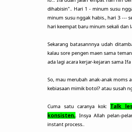
dihabisin".. Hari 1 - minum susu ngga
minum susu nggak habis., hari 3 --- s
hari keempat baru minum sekali dan l
Sekarang batasannnya udah ditambah
kalau sore pengen maen sama temanny
ada lagi acara kerjar-kejaran sama Ifa d
So, mau merubah anak-anak moms an
kebiasaan mimik botol? atau susah n
Talk le
Cuma satu caranya kok:
konsisten.
. Insya Allah pelan-pela
instant process..