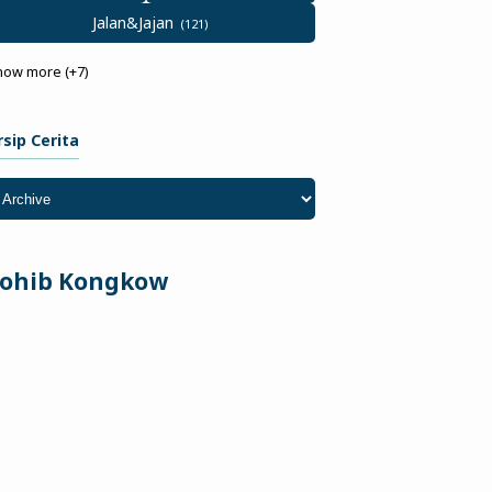
Jalan&Jajan
how more (+7)
rsip Cerita
ohib Kongkow