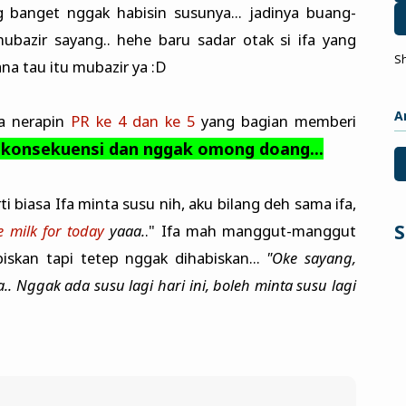
g banget nggak habisin susunya... jadinya buang-
ubazir sayang.. hehe baru sadar otak si ifa yang
S
na tau itu mubazir ya :D
A
ba nerapin
PR ke 4 dan ke 5
yang bagian memberi
konsekuensi dan nggak omong doang...
ti biasa Ifa minta susu nih, aku bilang deh sama ifa,
S
 milk for today
yaaa.
." Ifa mah manggut-manggut
skan tapi tetep nggak dihabiskan...
"Oke sayang,
. Nggak ada susu lagi hari ini, boleh minta susu lagi