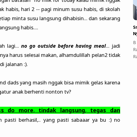
k habis, hari 2 -- pagi minum susu habis, di skolah
etiap minta susu langsung dihabisin... dan sekarang
angsung habis....
S
N
B 
 lagi...
no go outside before having meal
... jadi
R
a harus selesai makan, alhamdulillah pelan2 tidak
R
i jalanan :).
d dads yang masih nggak bisa mimik gelas karena
gatur anak berhenti nonton tv?
ss do more, tindak langsung, tegas dan
n pasti berhasil,.. yang pasti sabaaar ya bu :) no