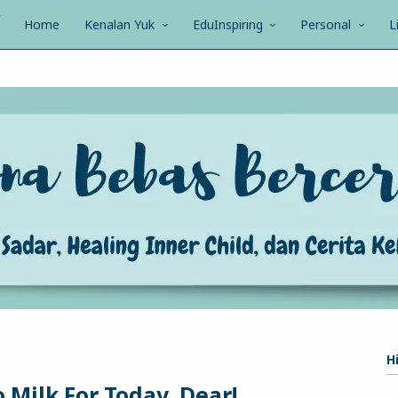
Home
Kenalan Yuk
EduInspiring
Personal
L
Hi
 Milk For Today, Dear!