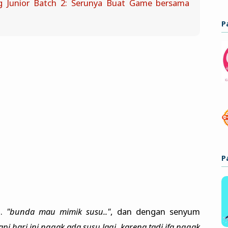
g Junior Batch 2: Serunya Buat Game bersama
P
P
..
"bunda mau mimik susu.."
, dan dengan senyum
pi hari ini nggak ada susu lagi, karena tadi ifa nggak