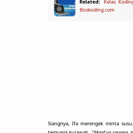
Related:
Kelas Kodin
Boskoding.com
Siangnya, Ifa merengek minta susu
termanis kujawab.. "
Maaf ya sayang, ta