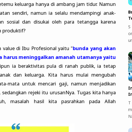
ketemu keluarga hanya di ambang jam tidur. Namun
B
atan sendiri, namun ia selalu mendampingi anak-
T
tan sosial dan disukai oleh para tetangga karena
S 
 produktif?
on
u
value di Ibu Profesional yaitu "
bunda yang akan
npa harus meninggalkan amanah utamanya yaitu
pun ia beraktivitas pula di ranah publik, ia tetap
nak dan keluarga. Kita harus mulai mengubah
mata-mata untuk mencari gaji, namun menjadikan
I
, sedangkan rejeki itu urusanNya. Tugas kita hanya
I
uh, masalah hasil kita pasrahkan pada Allah
T 
m
N