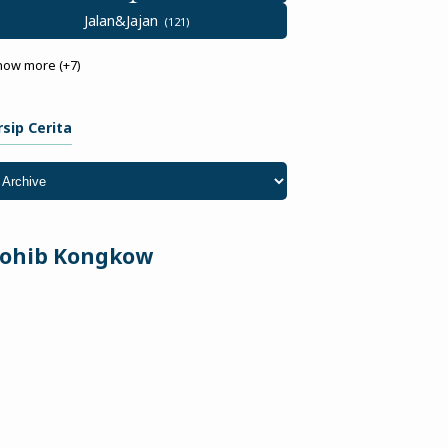
Jalan&Jajan
how more (+7)
rsip Cerita
ohib Kongkow