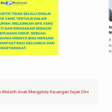
S
N
B 
R
R
 Melatih Anak Mengelola Keuangan Sejak Dini