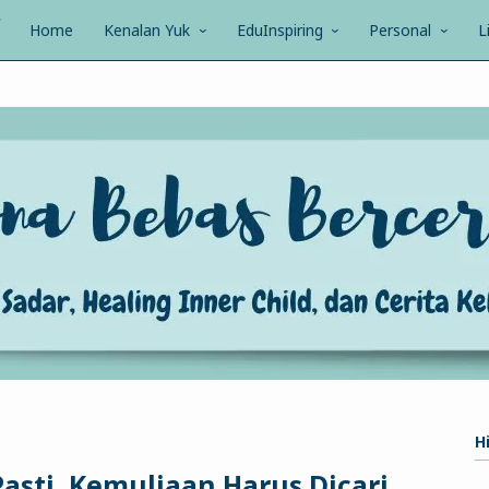
Home
Kenalan Yuk
EduInspiring
Personal
L
Hi
Pasti, Kemuliaan Harus Dicari