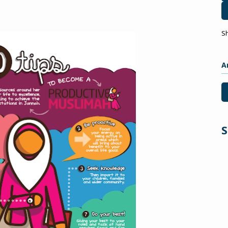
S
A
S