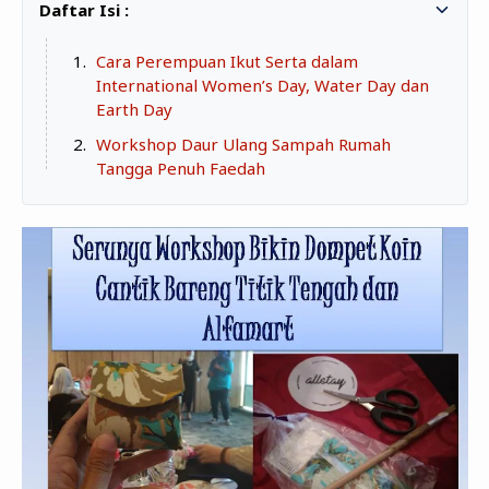
Zona Curcol
TeknOto
Ngobrolin Film
Cara Perempuan Ikut Serta dalam
Soal Uang
International Women’s Day, Water Day dan
Earth Day
Sudut Rumah
Workshop Daur Ulang Sampah Rumah
Blog&Write
Tangga Penuh Faedah