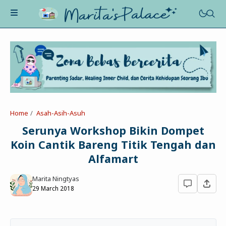
About Me
Recognition
Marriage
Home
Asah-Asih-Asuh
Contact
Asah-Asih-Asuh
Serunya Workshop Bikin Dompet
Celotehku
Koin Cantik Bareng Titik Tengah dan
Life Motivation
Dua Kacamata
Alfamart
Beauty&Fashion
Profil
Poe-Fict
Marita Ningtyas
Health
Book Review
Parenting
29 March 2018
Entertainment
Tips
Belajar Ngeblog
Jalan&Jajan