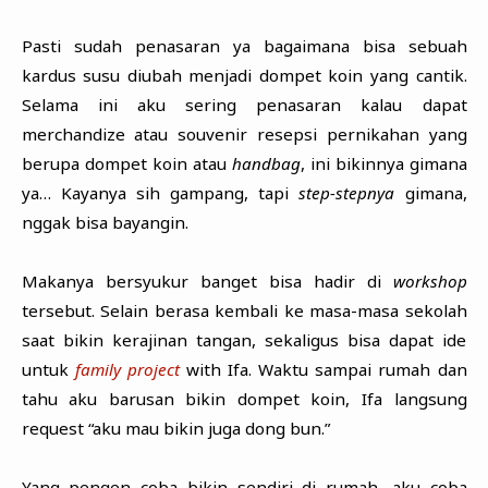
Pasti sudah penasaran ya bagaimana bisa sebuah
kardus susu diubah menjadi dompet koin yang cantik.
Selama ini aku sering penasaran kalau dapat
merchandize atau souvenir resepsi pernikahan yang
berupa dompet koin atau
handbag
, ini bikinnya gimana
ya… Kayanya sih gampang, tapi
step-stepnya
gimana,
nggak bisa bayangin.
Makanya bersyukur banget bisa hadir di
workshop
tersebut. Selain berasa kembali ke masa-masa sekolah
saat bikin kerajinan tangan, sekaligus bisa dapat ide
untuk
family project
with Ifa. Waktu sampai rumah dan
tahu aku barusan bikin dompet koin, Ifa langsung
request “aku mau bikin juga dong bun.”
Yang pengen coba bikin sendiri di rumah, aku coba