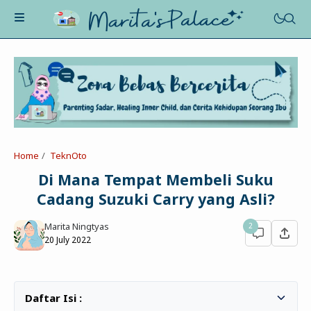
About Me
Recognition
Marriage
Home
TeknOto
Contact
Asah-Asih-Asuh
Di Mana Tempat Membeli Suku
Celotehku
Cadang Suzuki Carry yang Asli?
Life Motivation
Dua Kacamata
Beauty&Fashion
Marita Ningtyas
2
Profil
Poe-Fict
20 July 2022
Health
Book Review
Parenting
Entertainment
Tips
Belajar Ngeblog
Jalan&Jajan