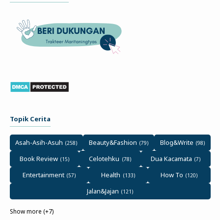
Topik Cerita
Asah-Asih-Asuh
Beauty&Fashion
Blog&Write
Book Review
Celotehku
Dua Kacamata
Entertainment
Health
How To
Jalan&Jajan
Show more (+7)