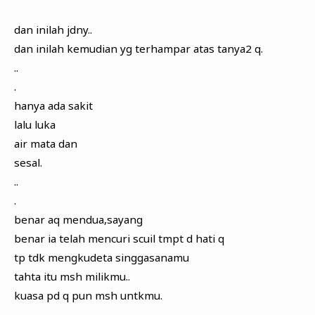
Zona Curcol
TeknOto
dan inilah jdny..
Ngobrolin Film
dan inilah kemudian yg terhampar atas tanya2 q.
Soal Uang
..
Sudut Rumah
.
hanya ada sakit
Blog&Write
lalu luka
air mata dan
sesal.
..
.
benar aq mendua,sayang
benar ia telah mencuri scuil tmpt d hati q
tp tdk mengkudeta singgasanamu
tahta itu msh milikmu..
kuasa pd q pun msh untkmu.
..