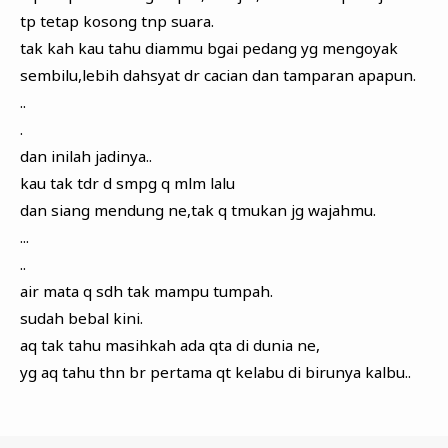
tp tetap kosong tnp suara.
tak kah kau tahu diammu bgai pedang yg mengoyak
sembilu,lebih dahsyat dr cacian dan tamparan apapun.
..
.
dan inilah jadinya..
kau tak tdr d smpg q mlm lalu
dan siang mendung ne,tak q tmukan jg wajahmu.
...
..
air mata q sdh tak mampu tumpah.
sudah bebal kini.
aq tak tahu masihkah ada qta di dunia ne,
yg aq tahu thn br pertama qt kelabu di birunya kalbu..