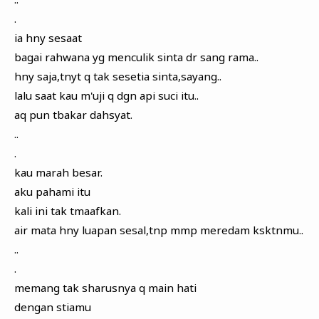
.
ia hny sesaat
bagai rahwana yg menculik sinta dr sang rama..
hny saja,tnyt q tak sesetia sinta,sayang..
lalu saat kau m'uji q dgn api suci itu..
aq pun tbakar dahsyat.
..
.
kau marah besar.
aku pahami itu
kali ini tak tmaafkan.
air mata hny luapan sesal,tnp mmp meredam ksktnmu..
..
.
memang tak sharusnya q main hati
dengan stiamu