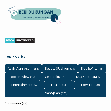
Topik Cerita
Asah-Asih-Asuh
Beauty&Fashion
Blog&Write
Book Review
Celotehku
Dua Kacamata
Entertainment
Health
How To
Jalan&Jajan
Show more (+7)