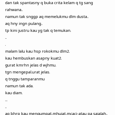
dan tak spantasny q buka crita kelam q tg sang
rahwana..
namun tak snggp aq memelukmu dlm dusta..
aq hny ingn pulang..
tp kini justru kau yg tak q temukan.
..
.
malam lalu kau hsp rokokmu dlm2.
kau hembuskan asapny kuat2.
gurat kmrhn jelas d wjhmu.
tgn mengepal.urat jelas.
q tnggu tamparanmu
namun tak ada.
kau diam.
...
..
aq bhrp kau mengumpat,mhujat,mcaci-atau pa sajalah..