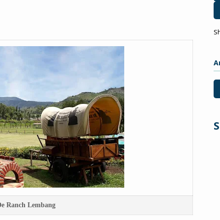
S
A
S
De Ranch Lembang