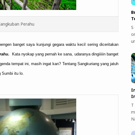
B
T
Tangkuban Perahu
S 
on
u
ngen banget saya kunjungi gegara waktu kecil sering diceritakan
rahu
.
Kata nyokap yang pernah ke sana, udaranya dingiiiiin banget
enda tempat ini, masih ingat kan? Tentang Sangkuriang yang jatuh
Sumbi itu lo.
I
I
T 
m
N