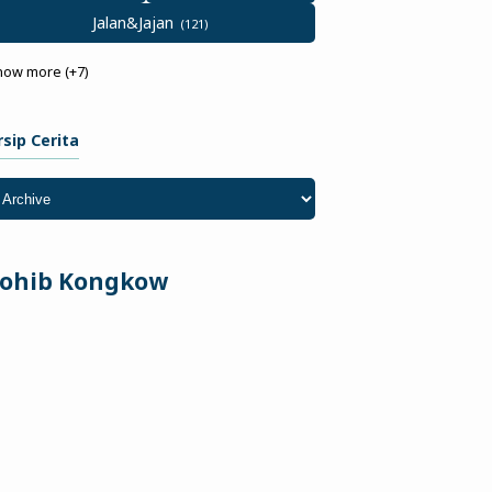
Jalan&Jajan
how more (+7)
rsip Cerita
ohib Kongkow