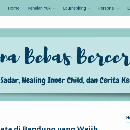
Home
Kenalan Yuk
EduInspiring
Personal
L
Hi
ata di Bandung yang Wajib