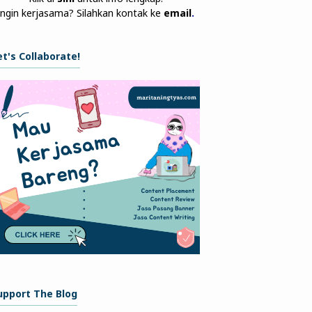
Ingin kerjasama? Silahkan kontak ke
email
.
et's Collaborate!
upport The Blog