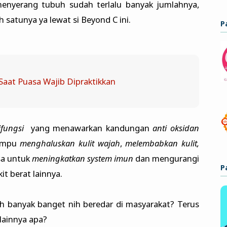
menyerang tubuh sudah terlalu banyak jumlahnya,
ah satunya ya lewat si Beyond C ini.
P
Saat Puasa Wajib Dipraktikkan
fungsi
yang menawarkan kandungan
anti oksidan
mampu
menghaluskan kulit wajah
,
melembabkan kulit,
sa untuk
meningkatkan system imun
dan mengurangi
P
t berat lainnya.
h banyak banget nih beredar di masyarakat? Terus
lainnya apa?