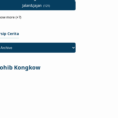
Jalan&Jajan
how more (+7)
rsip Cerita
ohib Kongkow