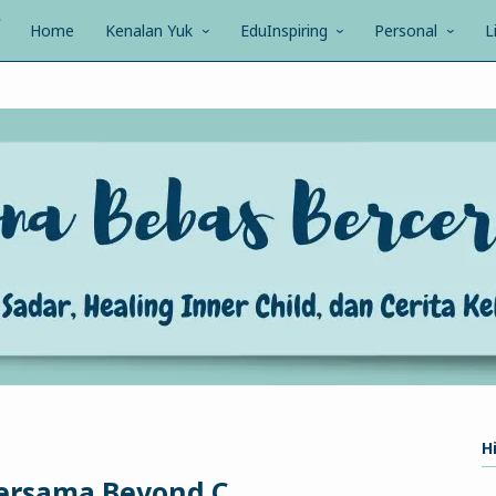
Home
Kenalan Yuk
EduInspiring
Personal
L
Hi
ersama Beyond C