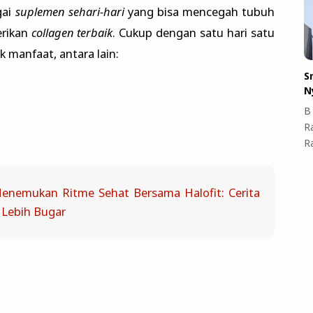
gai
suplemen sehari-hari
yang bisa mencegah tubuh
rikan
collagen terbaik
. Cukup dengan satu hari satu
 manfaat, antara lain:
S
N
B 
R
R
Menemukan Ritme Sehat Bersama Halofit: Cerita
 Lebih Bugar