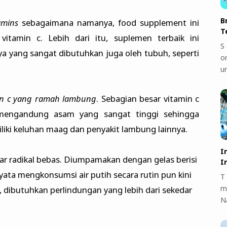
B
amins
sebagaimana namanya, food supplement ini
T
itamin c. Lebih dari itu, suplemen terbaik ini
S 
a yang sangat dibutuhkan juga oleh tubuh, seperti
on
u
in c yang ramah lambung
. Sebagian besar vitamin c
 mengandung asam yang sangat tinggi sehingga
liki keluhan maag dan penyakit lambung lainnya.
I
apar radikal bebas. Diumpamakan dengan gelas berisi
I
yata mengkonsumsi air putih secara rutin pun kini
T 
m
dibutuhkan perlindungan yang lebih dari sekedar
N