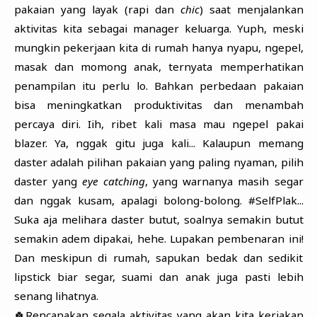
pakaian yang layak (rapi dan
chic
) saat menjalankan
aktivitas kita sebagai manager keluarga. Yuph, meski
mungkin pekerjaan kita di rumah hanya nyapu, ngepel,
masak dan momong anak, ternyata memperhatikan
penampilan itu perlu lo. Bahkan perbedaan pakaian
bisa meningkatkan produktivitas dan menambah
percaya diri. Iih, ribet kali masa mau ngepel pakai
blazer. Ya, nggak gitu juga kali... Kalaupun memang
daster adalah pilihan pakaian yang paling nyaman, pilih
daster yang
eye catching
, yang warnanya masih segar
dan nggak kusam, apalagi bolong-bolong. #SelfPlak...
Suka aja melihara daster butut, soalnya semakin butut
semakin adem dipakai, hehe. Lupakan pembenaran ini!
Dan meskipun di rumah, sapukan bedak dan sedikit
lipstick biar segar, suami dan anak juga pasti lebih
senang lihatnya.
🍀Rencanakan segala aktivitas yang akan kita kerjakan