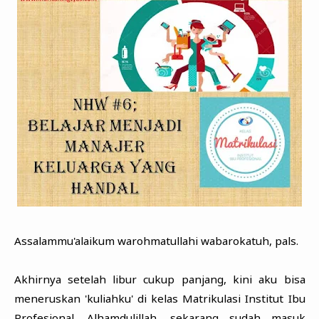
Assalammu'alaikum warohmatullahi wabarokatuh, pals.
Akhirnya setelah libur cukup panjang, kini aku bisa
meneruskan 'kuliahku' di kelas Matrikulasi Institut Ibu
Profesional. Alhamdulillah, sekarang sudah masuk