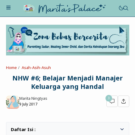
About Me
Recognition
Marriage
Home
Asah-Asih-Asuh
Contact
Asah-Asih-Asuh
NHW #6; Belajar Menjadi Manajer
Celotehku
Keluarga yang Handal
Life Motivation
Dua Kacamata
Beauty&Fashion
Marita Ningtyas
3
Profil
Poe-Fict
9 July 2017
Health
Book Review
Parenting
Entertainment
Tips
Belajar Ngeblog
Jalan&Jajan