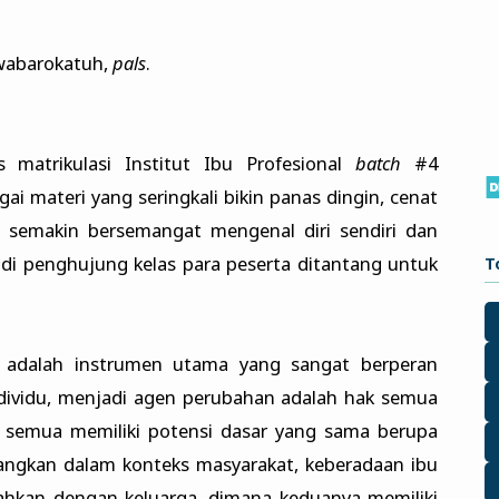
wabarokatuh,
pals
.
 matrikulasi Institut Ibu Profesional
batch
#4
ai materi yang seringkali bikin panas dingin, cenat
 semakin bersemangat mengenal diri sendiri dan
i di penghujung kelas para peserta ditantang untuk
T
 adalah instrumen utama yang sangat berperan
ndividu, menjadi agen perubahan adalah hak semua
a semua memiliki potensi dasar yang sama berupa
edangkan dalam konteks masyarakat, keberadaan ibu
ahkan dengan keluarga, dimana keduanya memiliki