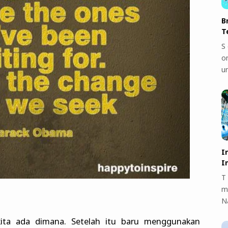
B
T
S 
on
u
I
I
T 
m
N
ta ada dimana. Setelah itu baru menggunakan