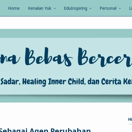
Home
Kenalan Yuk
EduInspiring
Personal
L
Hi
Sebagai Agen Perubahan