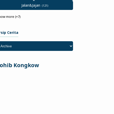
Jalan&Jajan
how more (+7)
rsip Cerita
ohib Kongkow