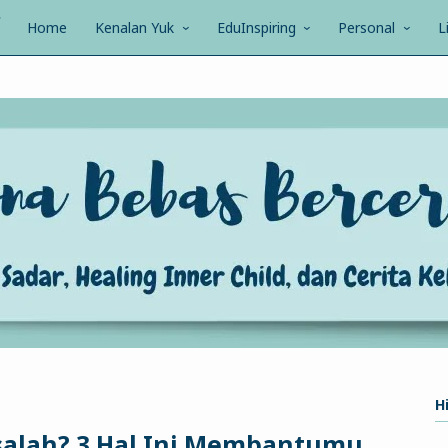
Home
Kenalan Yuk
EduInspiring
Personal
L
Hi
alah? 3 Hal Ini Membantumu