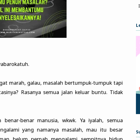
L
abarokatuh.
gat marah, galau, masalah bertumpuk-tumpuk tapi
asinya? Rasanya semua jalan keluar buntu. Tidak
ian benar-benar manusia, wkwk. Ya iyalah, semua
engalami yang namanya masalah, mau itu besar
S
teman belum pernah mengalami sempitnya hidup