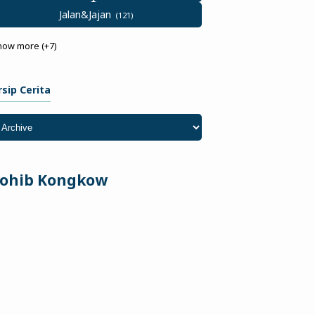
Jalan&Jajan
how more (+7)
rsip Cerita
ohib Kongkow