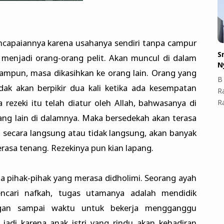
capaiannya karena usahanya sendiri tanpa campur
S
menjadi orang-orang pelit. Akan muncul di dalam
N
a ampun, masa dikasihkan ke orang lain. Orang yang
B 
dak akan berpikir dua kali ketika ada kesempatan
R
rezeki itu telah diatur oleh Allah, bahwasanya di
R
orang lain di dalamnya. Maka bersedekah akan terasa
 secara langsung atau tidak langsung, akan banyak
rasa tenang. Rezekinya pun kian lapang.
da pihak-pihak yang merasa didholimi. Seorang ayah
ncari nafkah, tugas utamanya adalah mendidik
angan sampai waktu untuk bekerja mengganggu
jadi karena anak istri yang rindu akan kehadiran