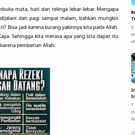
uka mata, hati dan telinga lebar-lebar. Mengapa
B
ja dijalani dari pagi sampai malam, bahkan mungkin
T
? Bisa jadi karena kurang yakinnya kita pada Allah.
S 
on
ya. Sehingga kita merasa apa yang kita dapat itu
u
 karena pemberian Allah.
I
I
T 
m
N