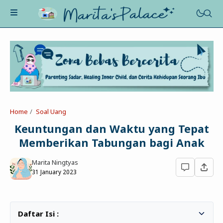
About Me
Recognition
Marriage
Home
Soal Uang
Contact
Asah-Asih-Asuh
Keuntungan dan Waktu yang Tepat
Celotehku
Memberikan Tabungan bagi Anak
Life Motivation
Dua Kacamata
Beauty&Fashion
Marita Ningtyas
Profil
Poe-Fict
31 January 2023
Health
Book Review
Parenting
Entertainment
Tips
Belajar Ngeblog
Jalan&Jajan