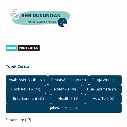
Topik Cerita
Asah-Asih-Asuh
Beauty&Fashion
Blog&Write
Book Review
Celotehku
Dua Kacamata
Entertainment
Health
How To
Jalan&Jajan
Show more (+7)