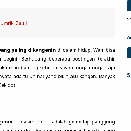
S
 Umrik, Zauji
A
yang paling dikangenin
di dalam hidup. Wah, bisa
n begini. Berhubung beberapa postingan terakhir
 aku mau banting setir nulis yang ringan-ringan aja
S
rnyata ada tujuh hal yang bikin aku kangen. Banyak
Cekidot!
genin
di dalam hidup adalah gemerlap panggung
Bagaimana deg-degannya mengincar karakter yang