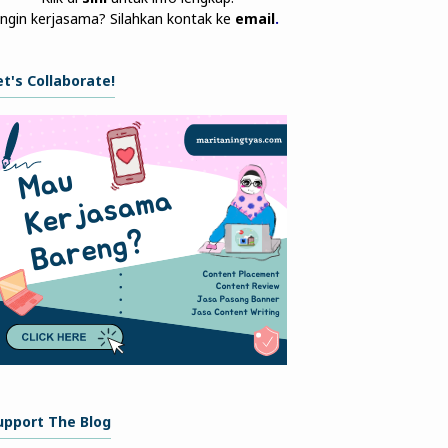
Ingin kerjasama? Silahkan kontak ke
email
.
et's Collaborate!
upport The Blog