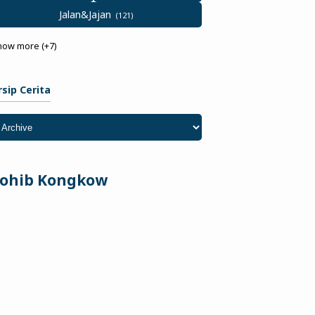
Jalan&Jajan
how more (+7)
rsip Cerita
ohib Kongkow