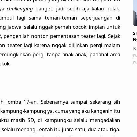
nya
challenging
banget, jadi sedih aja kalau nolak.
umpul lagi sama teman-teman seperjuangan di
g jadwal selalu nggak pernah cocok, impian untuk
S
t
, pengen lah nonton pementasan teater lagi. Sejak
N
 teater lagi karena nggak diijinkan pergi malam
B 
emungkinkan pergi tanpa anak-anak, padahal area
R
R
okok.
ah lomba 17-an. Sebenarnya sampai sekarang sih
i kampung-kampung ya, cuma yang aku kangenin itu
waktu masih SD, di kampungku selalu mengadakan
selalu menang.. entah itu juara satu, dua atau tiga.