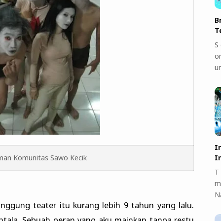
B
T
S 
on
u
I
I
an Komunitas Sawo Kecik
T 
m
N
anggung teater itu kurang lebih 9 tahun yang lalu.
ntala. Sebuah peran yang aku mainkan tanpa restu