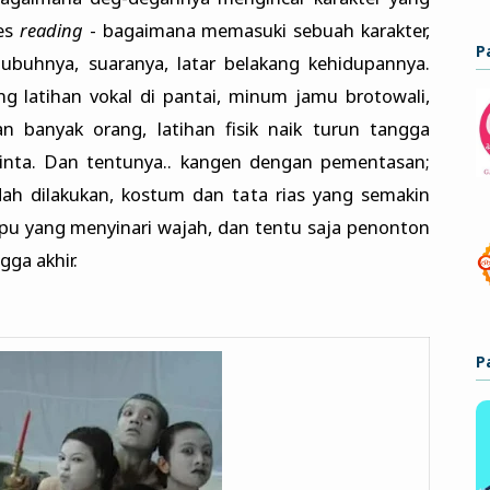
ses
reading
- bagaimana memasuki sebuah karakter,
P
buhnya, suaranya, latar belakang kehidupannya.
ng latihan vokal di pantai, minum jamu brotowali,
n banyak orang, latihan fisik naik turun tangga
cinta. Dan tentunya.. kangen dengan pementasan;
ah dilakukan, kostum dan tata rias yang semakin
pu yang menyinari wajah, dan tentu saja penonton
gga akhir.
P