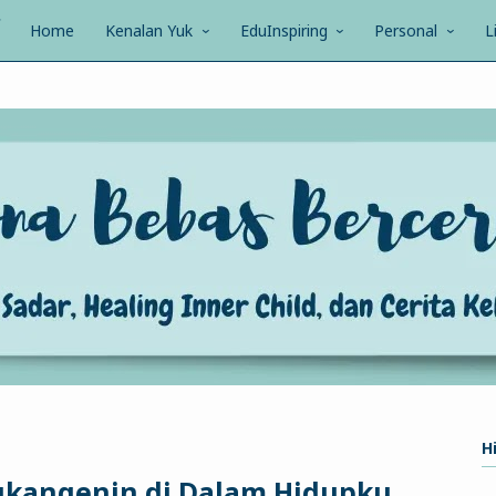
Home
Kenalan Yuk
EduInspiring
Personal
L
Hi
Kukangenin di Dalam Hidupku