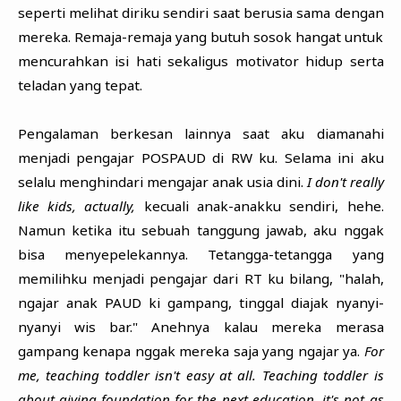
seperti melihat diriku sendiri saat berusia sama dengan
mereka. Remaja-remaja yang butuh sosok hangat untuk
mencurahkan isi hati sekaligus motivator hidup serta
teladan yang tepat.
Pengalaman berkesan lainnya saat aku diamanahi
menjadi pengajar POSPAUD di RW ku. Selama ini aku
selalu menghindari mengajar anak usia dini.
I don't really
like kids, actually,
kecuali anak-anakku sendiri, hehe.
Namun ketika itu sebuah tanggung jawab, aku nggak
bisa menyepelekannya. Tetangga-tetangga yang
memilihku menjadi pengajar dari RT ku bilang, "halah,
ngajar anak PAUD ki gampang, tinggal diajak nyanyi-
nyanyi wis bar." Anehnya kalau mereka merasa
gampang kenapa nggak mereka saja yang ngajar ya.
For
me, teaching toddler isn't easy at all. Teaching toddler is
about giving foundation for the next education, it's not as