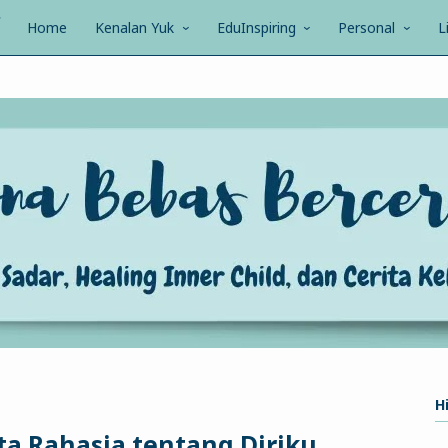
Home
Kenalan Yuk
EduInspiring
Personal
L
Hi
kta Rahasia tentang Diriku