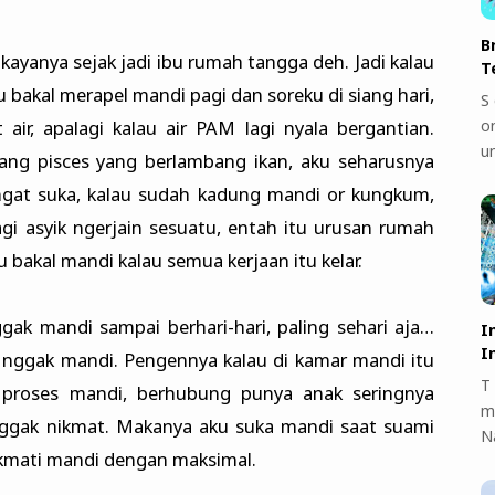
B
kayanya sejak jadi ibu rumah tangga deh. Jadi kalau
T
ku bakal merapel mandi pagi dan soreku di siang hari,
S 
on
r, apalagi kalau air PAM lagi nyala bergantian.
u
ang pisces yang berlambang ikan, aku seharusnya
 sangat suka, kalau sudah kadung mandi or kungkum,
agi asyik ngerjain sesuatu, entah itu urusan rumah
u bakal mandi kalau semua kerjaan itu kelar.
gak mandi sampai berhari-hari, paling sehari aja…
I
I
 nggak mandi. Pengennya kalau di kamar mandi itu
T 
 proses mandi, berhubung punya anak seringnya
m
nggak nikmat. Makanya aku suka mandi saat suami
N
nikmati mandi dengan maksimal.