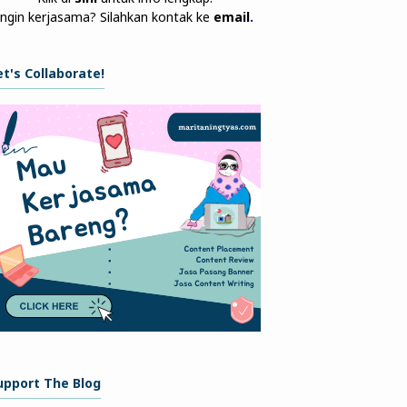
Ingin kerjasama? Silahkan kontak ke
email
.
et's Collaborate!
upport The Blog