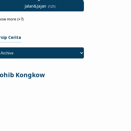
Jalan&Jajan
how more (+7)
rsip Cerita
ohib Kongkow