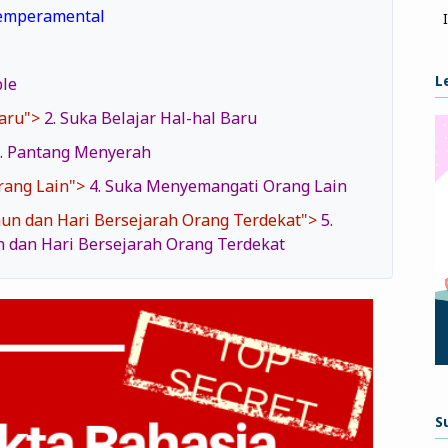
Temperamental
L
ble
Baru">
2. Suka Belajar Hal-hal Baru
. Pantang Menyerah
rang Lain">
4. Suka Menyemangati Orang Lain
ahun dan Hari Bersejarah Orang Terdekat">
5.
n dan Hari Bersejarah Orang Terdekat
S