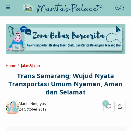
About Me
Recognition
Marriage
Home
Jalan&Jajan
Contact
Asah-Asih-Asuh
Trans Semarang; Wujud Nyata
Celotehku
Transportasi Umum Nyaman, Aman
Life Motivation
Dua Kacamata
dan Selamat
Beauty&Fashion
Profil
Poe-Fict
Marita Ningtyas
1
Health
Book Review
Parenting
24 October 2019
Entertainment
Tips
Belajar Ngeblog
Jalan&Jajan