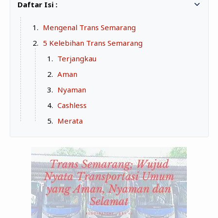
Zona Curcol
TeknOto
Ngobrolin Film
Mengenal Trans Semarang
Soal Uang
5 Kelebihan Trans Semarang
Sudut Rumah
Terjangkau
Blog&Write
Aman
Nyaman
Cashless
Merata