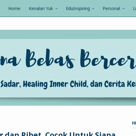
Home
Kenalan Yuk
EduInspiring
Personal
L
Hi
er dan Ribet, Cocok Untuk Siapa