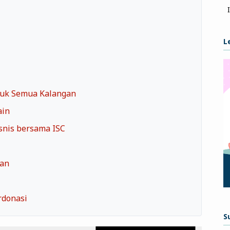
L
tuk Semua Kalangan
ain
snis bersama ISC
kan
rdonasi
S