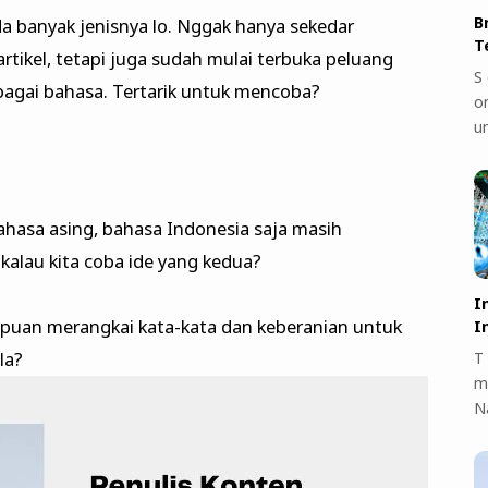
B
 banyak jenisnya lo. Nggak hanya sekedar
T
tikel, tetapi juga sudah mulai terbuka peluang
S 
agai bahasa. Tertarik untuk mencoba?
on
u
ahasa asing, bahasa Indonesia saja masih
kalau kita coba ide yang kedua?
I
an merangkai kata-kata dan keberanian untuk
I
la?
T 
m
N