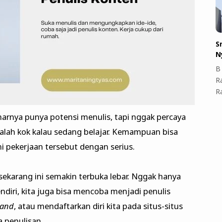
S
N
B 
R
R
arnya punya potensi menulis, tapi nggak percaya
lah kok kalau sedang belajar. Kemampuan bisa
ni pekerjaan tersebut dengan serius.
ekarang ini semakin terbuka lebar. Nggak hanya
diri, kita juga bisa mencoba menjadi penulis
rand
, atau mendaftarkan diri kita pada situs-situs
 penulisan.