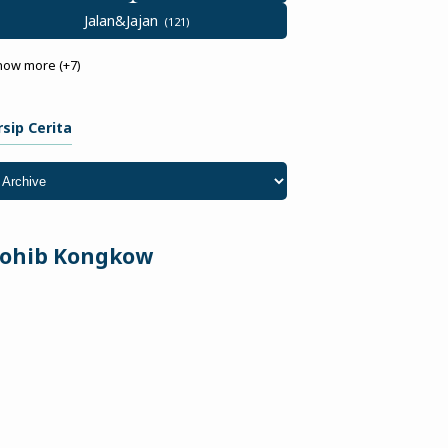
Jalan&Jajan
how more (+7)
rsip Cerita
ohib Kongkow