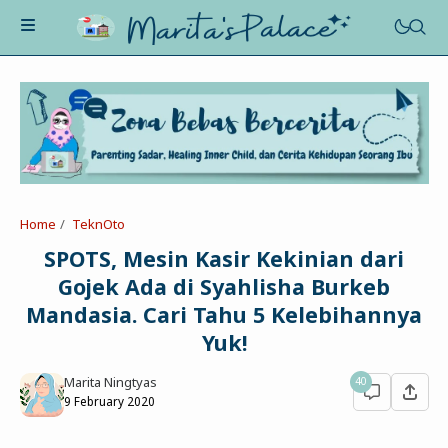
About Me
Recognition
Marriage
Home
TeknOto
Contact
Asah-Asih-Asuh
SPOTS, Mesin Kasir Kekinian dari
Celotehku
Gojek Ada di Syahlisha Burkeb
Life Motivation
Dua Kacamata
Mandasia. Cari Tahu 5 Kelebihannya
Beauty&Fashion
Profil
Yuk!
Poe-Fict
Health
Book Review
Parenting
Marita Ningtyas
40
Entertainment
9 February 2020
Tips
Belajar Ngeblog
Jalan&Jajan