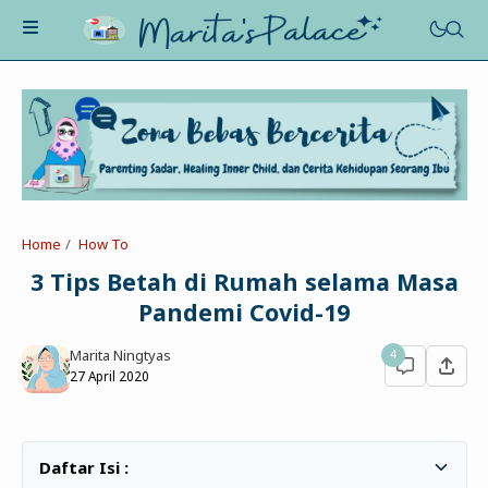
About Me
Recognition
Marriage
Home
How To
Contact
Asah-Asih-Asuh
3 Tips Betah di Rumah selama Masa
Celotehku
Pandemi Covid-19
Life Motivation
Dua Kacamata
Beauty&Fashion
Marita Ningtyas
4
Profil
Poe-Fict
27 April 2020
Health
Book Review
Parenting
Entertainment
Tips
Belajar Ngeblog
Jalan&Jajan