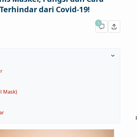
Terhindar dari Covid-19!
1
er
al Mask)
ar