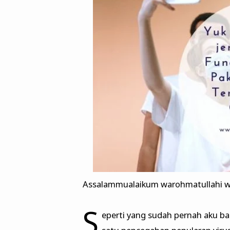
Assalammualaikum warohmatullahi w
S
eperti yang sudah pernah aku bag