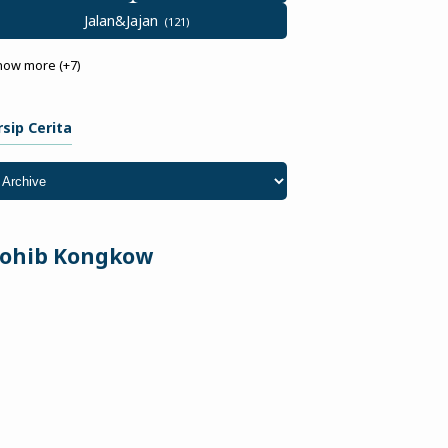
Jalan&Jajan
how more (+7)
rsip Cerita
ohib Kongkow