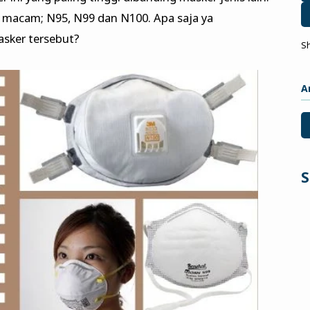
a macam; N95, N99 dan N100. Apa saja ya
asker tersebut?
S
A
S