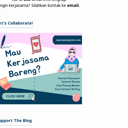
Ingin kerjasama? Silahkan kontak ke
email
.
et's Collaborate!
upport The Blog