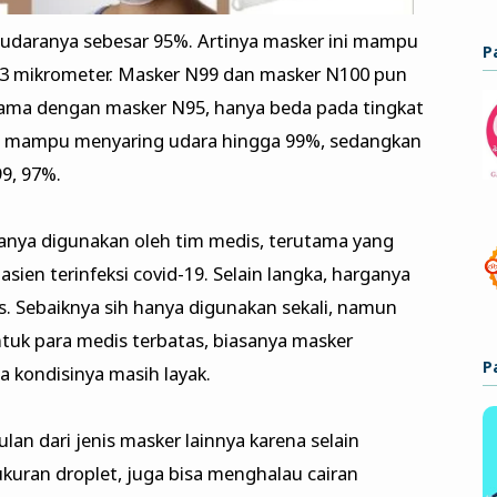
g udaranya sebesar 95%. Artinya masker ini mampu
P
0,3 mikrometer. Masker N99 dan masker N100 pun
sama dengan masker N95, hanya beda pada tingkat
99 mampu menyaring udara hingga 99%, sedangkan
9, 97%.
anya digunakan oleh tim medis, terutama yang
ien terinfeksi covid-19. Selain langka, harganya
. Sebaiknya sih hanya digunakan sekali, namun
ntuk para medis terbatas, biasanya masker
P
ma kondisinya masih layak.
lan dari jenis masker lainnya karena selain
kuran droplet, juga bisa menghalau cairan