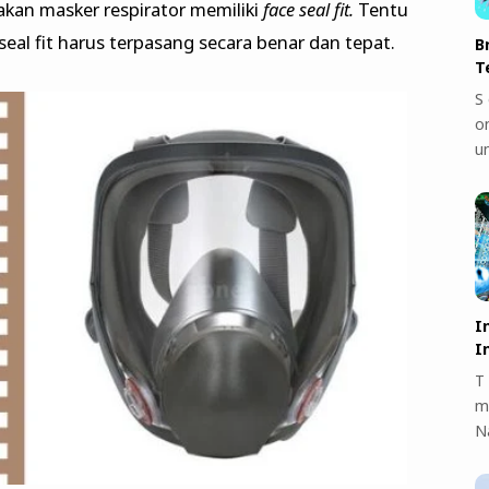
akan masker respirator memiliki
face seal fit.
Tentu
seal fit harus terpasang secara benar dan tepat.
B
T
S 
on
u
I
I
T 
m
N