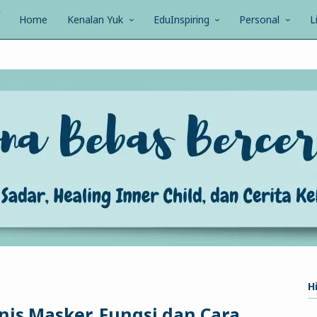
Home
Kenalan Yuk
EduInspiring
Personal
L
Hi
enis Masker, Fungsi dan Cara