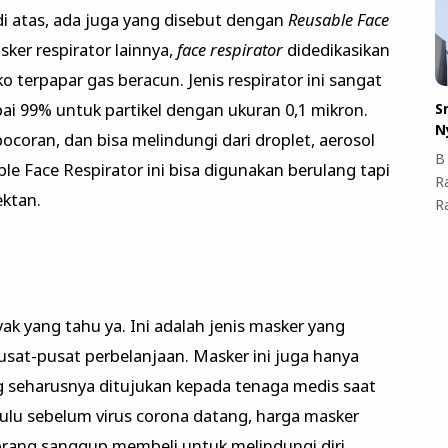
di atas, ada juga yang disebut dengan
Reusable Face
er respirator lainnya,
face respirator
didedikasikan
o terpapar gas beracun. Jenis respirator ini sangat
ai 99% untuk partikel dengan ukuran 0,1 mikron.
S
N
ebocoran, dan bisa melindungi dari droplet, aerosol
B 
le Face Respirator ini bisa digunakan berulang tapi
R
ektan.
R
ak yang tahu ya. Ini adalah jenis masker yang
usat-pusat perbelanjaan. Masker ini juga hanya
ng seharusnya ditujukan kepada tenaga medis saat
lu sebelum virus corona datang, harga masker
 orang sanggup membeli untuk melindungi diri