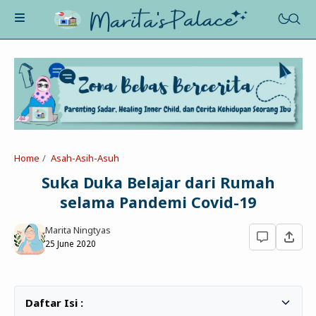
About Me
Recognition
Marriage
Home
Asah-Asih-Asuh
Contact
Asah-Asih-Asuh
Suka Duka Belajar dari Rumah
Celotehku
selama Pandemi Covid-19
Life Motivation
Dua Kacamata
Beauty&Fashion
Marita Ningtyas
Profil
Poe-Fict
25 June 2020
Health
Book Review
Parenting
Entertainment
Tips
Belajar Ngeblog
Jalan&Jajan