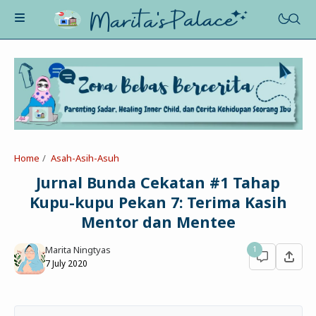
About Me
Recognition
Marriage
Home
Asah-Asih-Asuh
Contact
Asah-Asih-Asuh
Jurnal Bunda Cekatan #1 Tahap
Celotehku
Kupu-kupu Pekan 7: Terima Kasih
Life Motivation
Dua Kacamata
Mentor dan Mentee
Beauty&Fashion
Profil
Poe-Fict
Marita Ningtyas
1
Health
Book Review
Parenting
7 July 2020
Entertainment
Tips
Belajar Ngeblog
Jalan&Jajan