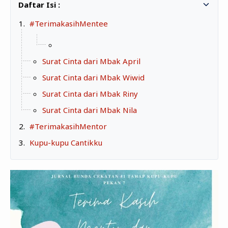
Zona Curcol
TeknOto
Ngobrolin Film
#TerimakasihMentee
Soal Uang
Sudut Rumah
Surat Cinta dari Mbak April
Blog&Write
Surat Cinta dari Mbak Wiwid
Surat Cinta dari Mbak Riny
Surat Cinta dari Mbak Nila
#TerimakasihMentor
Kupu-kupu Cantikku