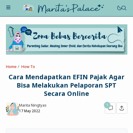
About Me
Recognition
Marriage
Home
How To
Contact
Asah-Asih-Asuh
Cara Mendapatkan EFIN Pajak Agar
Celotehku
Bisa Melakukan Pelaporan SPT
Life Motivation
Dua Kacamata
Secara Online
Beauty&Fashion
Profil
Poe-Fict
Marita Ningtyas
1
Health
Book Review
Parenting
17 May 2022
Entertainment
Tips
Belajar Ngeblog
Jalan&Jajan