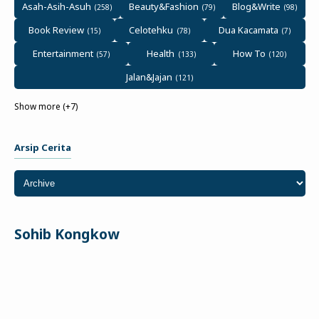
Asah-Asih-Asuh
Beauty&Fashion
Blog&Write
Book Review
Celotehku
Dua Kacamata
Entertainment
Health
How To
Jalan&Jajan
Show more (+7)
Arsip Cerita
Sohib Kongkow