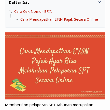
Zona Curcol
TeknOto
Ngobrolin Film
Cara Cek Nomor EFIN
Soal Uang
Cara Mendapatkan EFIN Pajak Secara Online
Sudut Rumah
Blog&Write
Memberikan pelaporan SPT tahunan merupakan