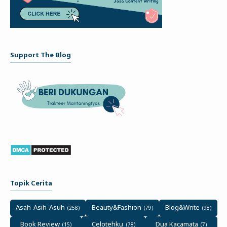
Support The Blog
Topik Cerita
Asah-Asih-Asuh
Beauty&Fashion
Blog&Write
Book Review
Celotehku
Dua Kacamata