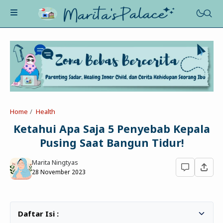
About Me
Recognition
Marriage
Home
Health
Contact
Asah-Asih-Asuh
Ketahui Apa Saja 5 Penyebab Kepala
Celotehku
Pusing Saat Bangun Tidur!
Life Motivation
Dua Kacamata
Beauty&Fashion
Marita Ningtyas
Profil
Poe-Fict
28 November 2023
Health
Book Review
Parenting
Entertainment
Tips
Belajar Ngeblog
Jalan&Jajan