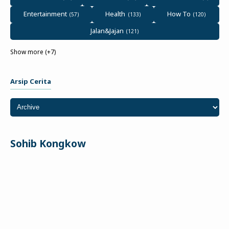
Entertainment
Health
How To
Jalan&Jajan
Show more (+7)
Arsip Cerita
Sohib Kongkow