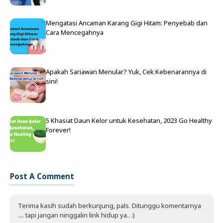
Mengatasi Ancaman Karang Gigi Hitam: Penyebab dan
Cara Mencegahnya
Apakah Sariawan Menular? Yuk, Cek Kebenarannya di
sini!
5 Khasiat Daun Kelor untuk Kesehatan, 2023 Go Healthy
Forever!
Post A Comment
Terima kasih sudah berkunjung, pals. Ditunggu komentarnya
.... tapi jangan ninggalin link hidup ya.. :)