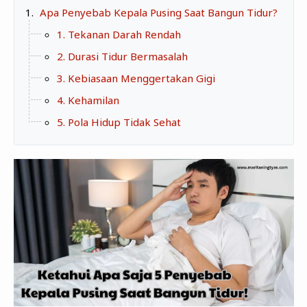
Zona Curcol
Apa Penyebab Kepala Pusing Saat Bangun Tidur?
TeknOto
Ngobrolin Film
1. Tekanan Darah Rendah
Soal Uang
2. Durasi Tidur Bermasalah
Sudut Rumah
3. Kebiasaan Menggertakan Gigi
4. Kehamilan
Blog&Write
5. Pola Hidup Tidak Sehat