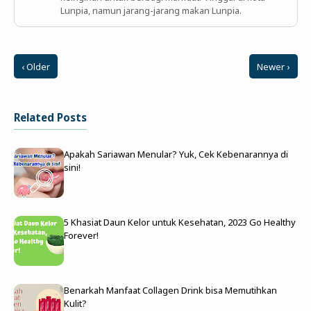
Lunpia, namun jarang-jarang makan Lunpia.
‹ Older
Newer ›
Related Posts
Apakah Sariawan Menular? Yuk, Cek Kebenarannya di
sini!
5 Khasiat Daun Kelor untuk Kesehatan, 2023 Go Healthy
Forever!
Benarkah Manfaat Collagen Drink bisa Memutihkan
Kulit?