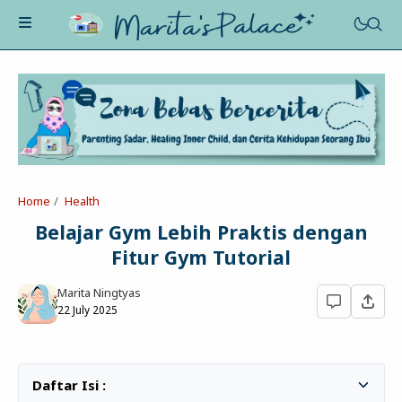
About Me
Recognition
Marriage
Home
Health
Contact
Asah-Asih-Asuh
Belajar Gym Lebih Praktis dengan
Celotehku
Fitur Gym Tutorial
Life Motivation
Dua Kacamata
Beauty&Fashion
Marita Ningtyas
Profil
Poe-Fict
22 July 2025
Health
Book Review
Parenting
Entertainment
Tips
Belajar Ngeblog
Jalan&Jajan