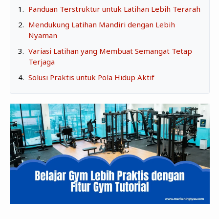
Zona Curcol
Panduan Terstruktur untuk Latihan Lebih Terarah
TeknOto
Ngobrolin Film
Mendukung Latihan Mandiri dengan Lebih
Soal Uang
Nyaman
Variasi Latihan yang Membuat Semangat Tetap
Sudut Rumah
Terjaga
Blog&Write
Solusi Praktis untuk Pola Hidup Aktif