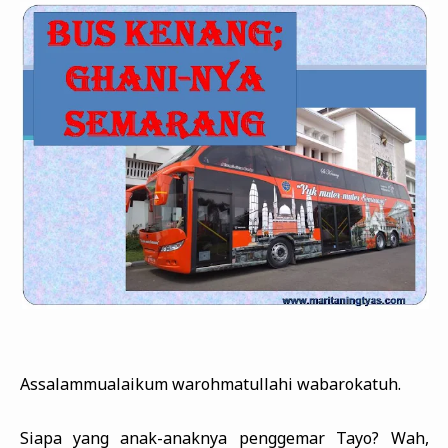
Zona Curcol
TeknOto
Ngobrolin Film
Soal Uang
Sudut Rumah
Blog&Write
Assalammualaikum warohmatullahi wabarokatuh.
Siapa yang anak-anaknya penggemar Tayo? Wah,