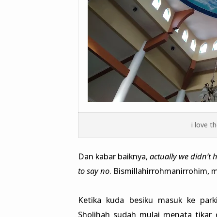
i love t
Dan kabar baiknya,
actually we didn’t 
to say no
. Bismillahirrohmanirrohim, 
Ketika kuda besiku masuk ke park
Sholihah sudah mulai menata tika