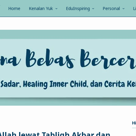
Home
Kenalan Yuk
EduInspiring
Personal
L
Hi
Allah lewat Tabligh Akbar dan