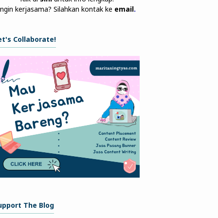
Ingin kerjasama? Silahkan kontak ke
email
.
et's Collaborate!
upport The Blog