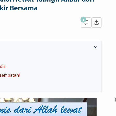
kir Bersama
1
dir…
esempatan!