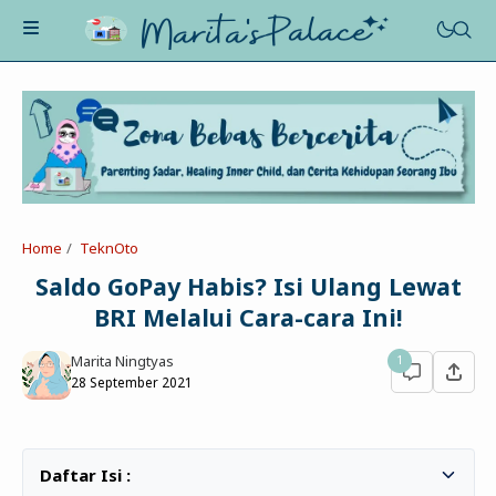
About Me
Recognition
Marriage
Home
TeknOto
Contact
Asah-Asih-Asuh
Saldo GoPay Habis? Isi Ulang Lewat
Celotehku
BRI Melalui Cara-cara Ini!
Life Motivation
Dua Kacamata
Beauty&Fashion
Marita Ningtyas
1
Profil
Poe-Fict
28 September 2021
Health
Book Review
Parenting
Entertainment
Tips
Belajar Ngeblog
Jalan&Jajan