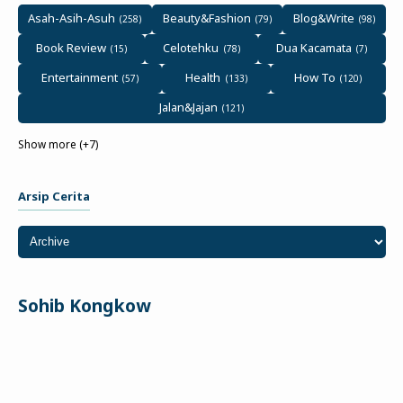
Asah-Asih-Asuh
Beauty&Fashion
Blog&Write
Book Review
Celotehku
Dua Kacamata
Entertainment
Health
How To
Jalan&Jajan
Show more (+7)
Arsip Cerita
Sohib Kongkow