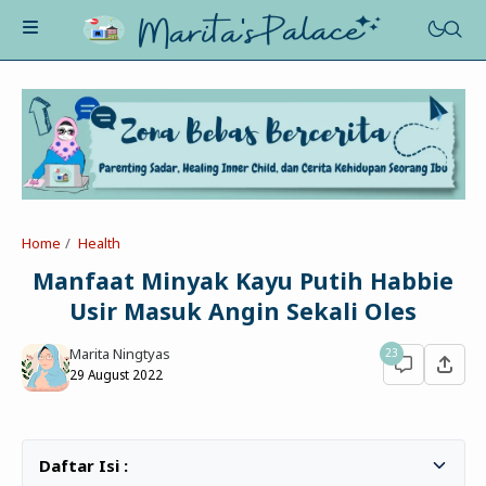
About Me
Recognition
Marriage
Home
Health
Contact
Asah-Asih-Asuh
Manfaat Minyak Kayu Putih Habbie
Celotehku
Usir Masuk Angin Sekali Oles
Life Motivation
Dua Kacamata
Beauty&Fashion
Marita Ningtyas
23
Profil
Poe-Fict
29 August 2022
Health
Book Review
Parenting
Entertainment
Tips
Belajar Ngeblog
Jalan&Jajan