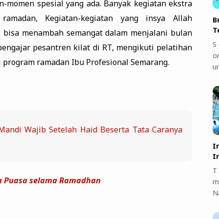
n-momen spesial yang ada. Banyak kegiatan ekstra
ramadan, Kegiatan-kegiatan yang insya Allah
B
T
s bisa menambah semangat dalam menjalani bulan
S 
pengajar pesantren kilat di RT, mengikuti pelatihan
on
ri program ramadan Ibu Profesional Semarang.
u
andi Wajib Setelah Haid Beserta Tata Caranya
I
I
T 
ka Puasa selama Ramadhan
m
N