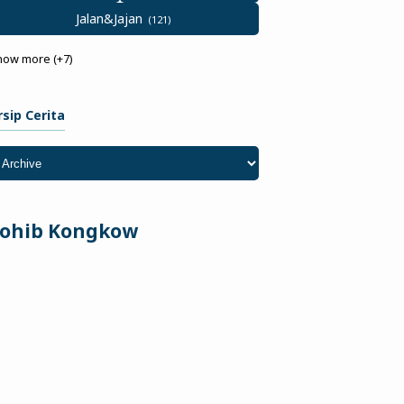
Jalan&Jajan
how more (+7)
rsip Cerita
ohib Kongkow