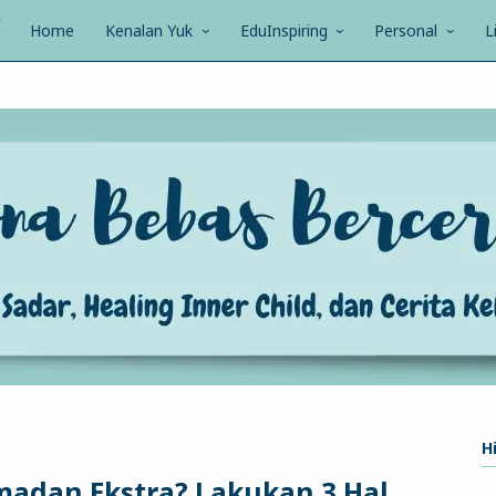
Home
Kenalan Yuk
EduInspiring
Personal
L
Hi
adan Ekstra? Lakukan 3 Hal