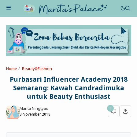
About Me
Recognition
Marriage
Home
Beauty&Fashion
Contact
Asah-Asih-Asuh
Purbasari Influencer Academy 2018
Celotehku
Semarang: Kawah Candradimuka
Life Motivation
Dua Kacamata
untuk Beauty Enthusiast
Beauty&Fashion
Profil
Poe-Fict
Marita Ningtyas
3
Health
Book Review
Parenting
3 November 2018
Entertainment
Tips
Belajar Ngeblog
Jalan&Jajan