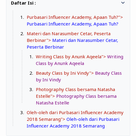
Zona Curcol
TeknOto
Ngobrolin Film
Purbasari Influencer Academy, Apaan Tuh?">
Soal Uang
Purbasari Influencer Academy, Apaan Tuh?
Materi dan Narasumber Cetar, Peserta
Sudut Rumah
Berbinar">
Materi dan Narasumber Cetar,
Blog&Write
Peserta Berbinar
Writing Class by Anunk Aqeela">
Writing
Class by Anunk Aqeela
Beauty Class by Ini Vindy">
Beauty Class
by Ini Vindy
Photography Class bersama Natasha
Estelle">
Photography Class bersama
Natasha Estelle
Oleh-oleh dari Purbasari Influencer Academy
2018 Semarang">
Oleh-oleh dari Purbasari
Influencer Academy 2018 Semarang