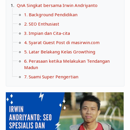
Zona Curcol
QnA Singkat bersama Irwin Andriyanto
TeknOto
Ngobrolin Film
1. Background Pendidikan
Soal Uang
2. SEO Enthusiast
Sudut Rumah
3. Impian dan Cita-cita
4. Syarat Guest Post di masirwin.com
Blog&Write
5. Latar Belakang Kelas Growthing
6. Perasaan ketika Melakukan Tendangan
Madun
7. Suami Super Pengertian