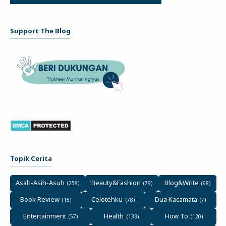
Support The Blog
Topik Cerita
Asah-Asih-Asuh
Beauty&Fashion
Blog&Write
Book Review
Celotehku
Dua Kacamata
Entertainment
Health
How To