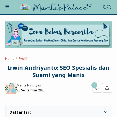
About Me
Recognition
Marriage
Home
Profil
Contact
Asah-Asih-Asuh
Irwin Andriyanto: SEO Spesialis dan
Celotehku
Suami yang Manis
Life Motivation
Dua Kacamata
Beauty&Fashion
Marita Ningtyas
2
Profil
Poe-Fict
28 September 2020
Health
Book Review
Parenting
Entertainment
Tips
Belajar Ngeblog
Jalan&Jajan