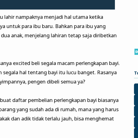
ru lahir nampaknya menjadi hal utama ketika
ya untuk para ibu baru. Bahkan para ibu yang
 dua anak, menjelang lahiran tetap saja diribetkan
asanya excited beli segala macam perlengkapan bayi.
segala hal tentang bayi itu lucu banget. Rasanya
T
yimpannya, pengen dibeli semua ya?
uat daftar pembelian perlengkapan bayi biasanya
arang yang sudah ada di rumah, mana yang harus
a kakak dan adik tidak terlalu jauh, bisa menghemat