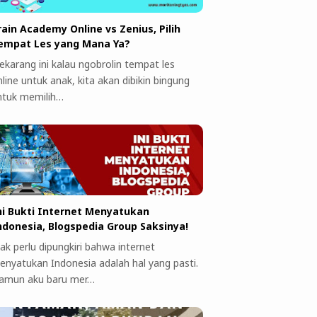
rain Academy Online vs Zenius, Pilih
empat Les yang Mana Ya?
ekarang ini kalau ngobrolin tempat les
line untuk anak, kita akan dibikin bingung
ntuk memilih…
ni Bukti Internet Menyatukan
ndonesia, Blogspedia Group Saksinya!
ak perlu dipungkiri bahwa internet
enyatukan Indonesia adalah hal yang pasti.
amun aku baru mer…