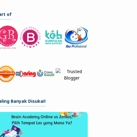
art of
aling Banyak Disukai!