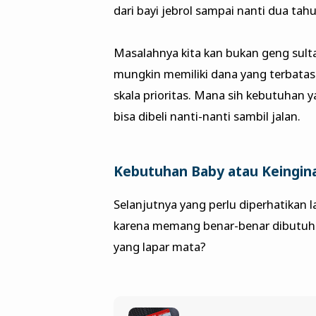
dari bayi jebrol sampai nanti dua tahu
Masalahnya kita kan bukan geng sulta
mungkin memiliki dana yang terbatas.
skala prioritas. Mana sih kebutuhan y
bisa dibeli nanti-nanti sambil jalan.
Kebutuhan Baby atau Keingin
Selanjutnya yang perlu diperhatikan l
karena memang benar-benar dibutuhk
yang lapar mata?