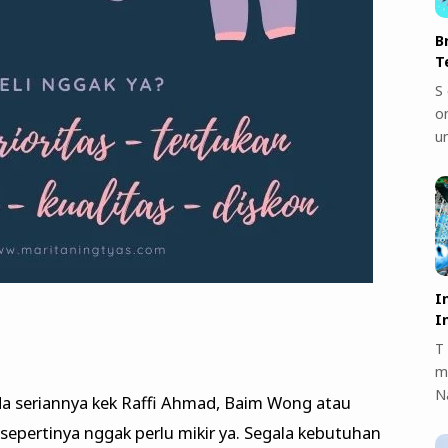
B
T
S 
on
u
I
I
T 
m
N
da seriannya kek Raffi Ahmad, Baim Wong atau
 sepertinya nggak perlu mikir ya. Segala kebutuhan