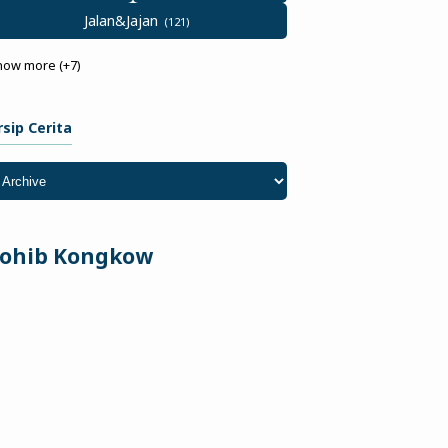
Jalan&Jajan
how more (+7)
rsip Cerita
ohib Kongkow