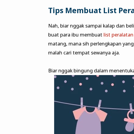
Tips Membuat List Pera
Nah, biar nggak sampai kalap dan be
buat para ibu membuat
list peralatan
matang, mana sih perlengkapan yang 
malah cari tempat sewanya aja.
Biar nggak bingung dalam menentukan