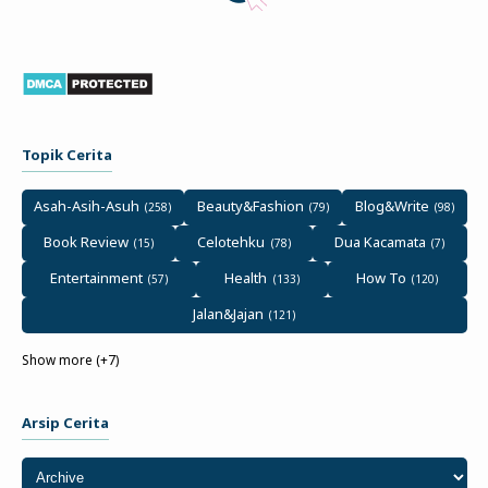
Topik Cerita
Asah-Asih-Asuh
Beauty&Fashion
Blog&Write
Book Review
Celotehku
Dua Kacamata
Entertainment
Health
How To
Jalan&Jajan
Show more (+7)
Arsip Cerita