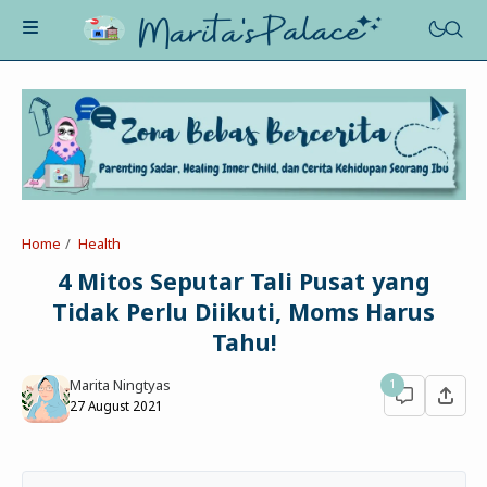
About Me
Recognition
Marriage
Home
Health
Contact
Asah-Asih-Asuh
4 Mitos Seputar Tali Pusat yang
Celotehku
Tidak Perlu Diikuti, Moms Harus
Life Motivation
Dua Kacamata
Tahu!
Beauty&Fashion
Profil
Poe-Fict
Marita Ningtyas
1
Health
Book Review
Parenting
27 August 2021
Entertainment
Tips
Belajar Ngeblog
Jalan&Jajan