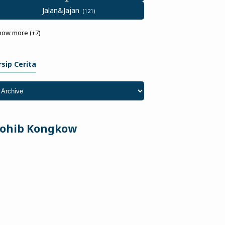
Jalan&Jajan
how more (+7)
rsip Cerita
ohib Kongkow