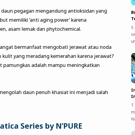
ata daun pegagan mengandung antioksidan yang
B
T
t memiliki ‘anti aging power’ karena
S 
n, asam lemak dan phytochemical.
on
u
a sangat bermanfaat mengobati jerawat atau noda
n kulit yang meradang kemerahan karena jerawat?
faat pamungkas adalah mampu meningkatkan
I
mengolah daun penuh khasiat ini menjadi salah
I
T 
m
N
atica Series by N’PURE