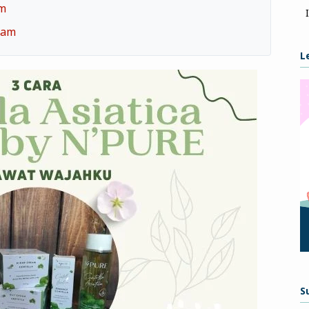
am
eam
L
S