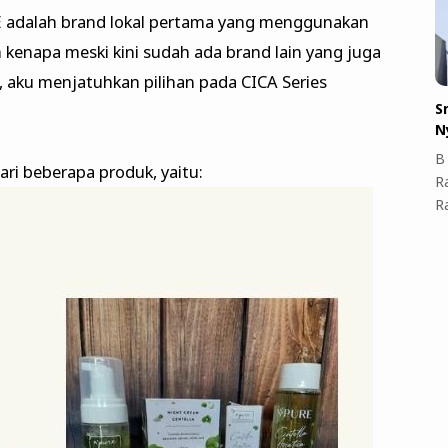
URE adalah brand lokal pertama yang menggunakan
h kenapa meski kini sudah ada brand lain yang juga
ku menjatuhkan pilihan pada CICA Series
S
N
B 
dari beberapa produk, yaitu:
R
R