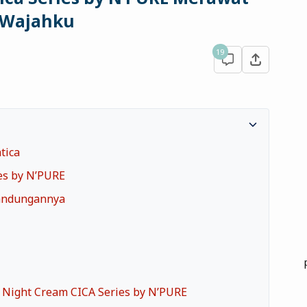
Wajahku
19
tica
ies by N’PURE
Kandungannya
 Night Cream CICA Series by N’PURE