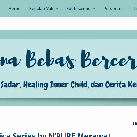
Home
Kenalan Yuk
EduInspiring
Personal
L
Hi
tica Series by N’PURE Merawat