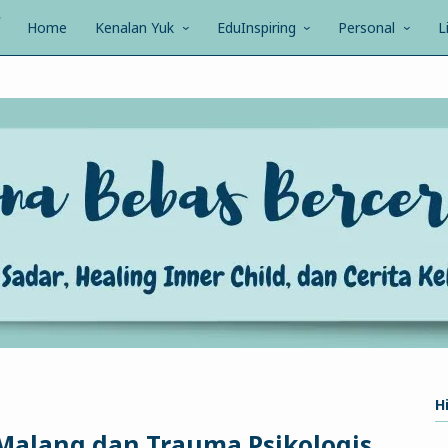
Home
Kenalan Yuk
EduInspiring
Personal
L
Hi
Malang dan Trauma Psikologis