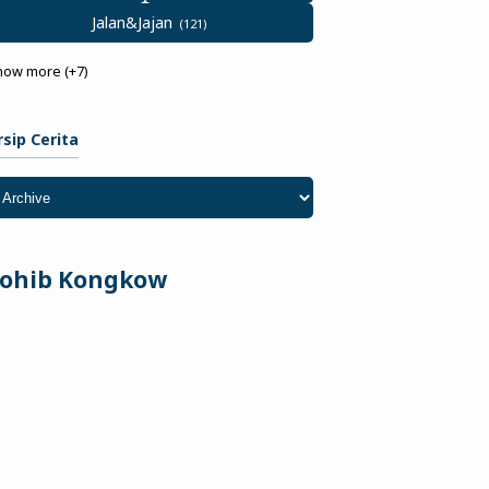
Jalan&Jajan
how more (+7)
rsip Cerita
ohib Kongkow