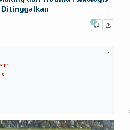
 Ditinggalkan
1
ogis
is
i
n