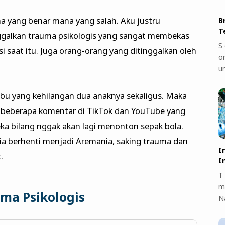
a yang benar mana yang salah. Aku justru
B
T
ggalkan trauma psikologis yang sangat membekas
S 
si saat itu. Juga orang-orang yang ditinggalkan oleh
on
u
ibu yang kehilangan dua anaknya sekaligus. Maka
 beberapa komentar di TikTok dan YouTube yang
a bilang nggak akan lagi menonton sepak bola.
u ia berhenti menjadi Aremania, saking trauma dan
I
.
I
T 
m
ma Psikologis
N