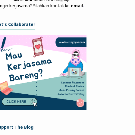
Ingin kerjasama? Silahkan kontak ke
email
.
et's Collaborate!
upport The Blog