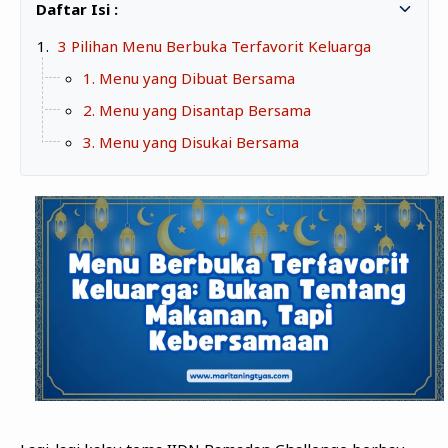
Zona Curcol
TeknOto
Ngobrolin Film
3 Pilihan Menu Berbuka Terfavorit Keluarga
Soal Uang
1. Menu yang Dibuat Bersama
2. Menu yang Disantap Bersama
Sudut Rumah
3. Menu yang Disukai Bersama
Blog&Write