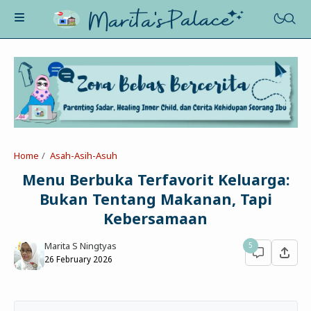
About Me
Recognition
Marriage
Home
Asah-Asih-Asuh
Contact
Asah-Asih-Asuh
Menu Berbuka Terfavorit Keluarga:
Celotehku
Bukan Tentang Makanan, Tapi
Life Motivation
Dua Kacamata
Kebersamaan
Beauty&Fashion
Profil
Poe-Fict
Marita S Ningtyas
5
Health
Book Review
Parenting
26 February 2026
Entertainment
Tips
Belajar Ngeblog
Jalan&Jajan