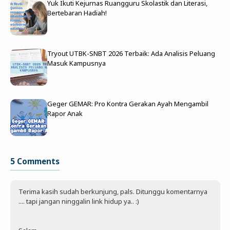
Yuk Ikuti Kejurnas Ruangguru Skolastik dan Literasi,
Bertebaran Hadiah!
Tryout UTBK-SNBT 2026 Terbaik: Ada Analisis Peluang
Masuk Kampusnya
Geger GEMAR: Pro Kontra Gerakan Ayah Mengambil
Rapor Anak
5 Comments
Terima kasih sudah berkunjung, pals. Ditunggu komentarnya
.... tapi jangan ninggalin link hidup ya.. :)