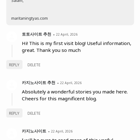
Salam,
maritaningtyas.com
토토사이트 추천
22 April, 2026
Hi! This is my first visit blog! Useful information,
great. Thank you so much
REPLY
DELETE
카지노사이트 추천
22 April, 2026
Absolutely a wonderful stories you made here.
Cheers for this magnificent blog.
REPLY
DELETE
카지노사이트
22 April, 2026
I will be sure to read more of this useful