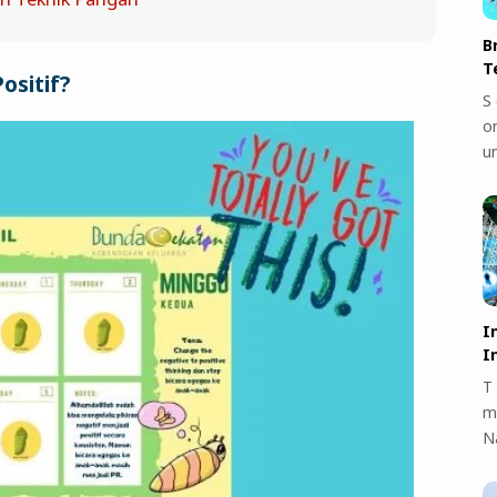
B
T
ositif?
S 
on
u
I
I
T 
m
N