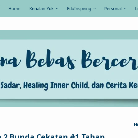
Home
Kenalan Yuk
EduInspiring
Personal
L
Hi
n 2 Bunda Cekatan #1 Tahap