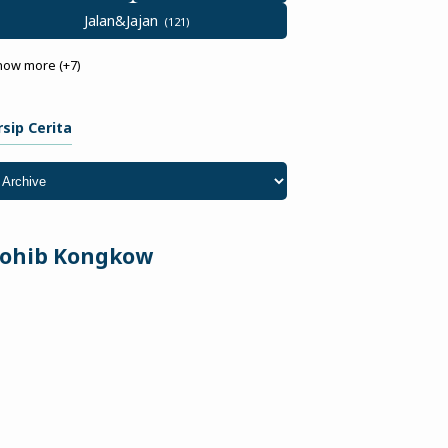
Jalan&Jajan
how more (+7)
rsip Cerita
ohib Kongkow