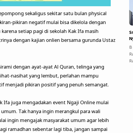
epompong sekaligus sekitar satu bulan physical
ikiran-pikiran negatif mulai bisa dikelola dengan
 karena setiap pagi di sekolah Kak Ifa masih
S
N
ntrinya dengan kajian onlien bersama gurunda Ustaz
B 
R
R
isirami dengan ayat-ayat Al Quran, telinga yang
sihat-nasihat yang lembut, perlahan mampu
f menjadi pikiran positif yang penuh semangat.
Kak Ifa juga mengadakan event Ngaji Online mulai
k umum. Tak hanya ingin merangkul para wali
 mulai ingin mengajak masyarakat umum agar lebih
gi ramadhan sebentar lagi tiba, jangan sampai