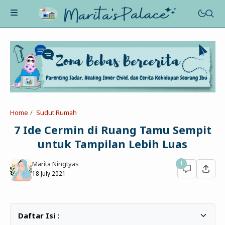
About Me
Recognition
Marriage
Home
Sudut Rumah
Contact
Asah-Asih-Asuh
7 Ide Cermin di Ruang Tamu Sempit
Celotehku
untuk Tampilan Lebih Luas
Life Motivation
Dua Kacamata
Beauty&Fashion
Marita Ningtyas
1
Profil
Poe-Fict
18 July 2021
Health
Book Review
Parenting
Entertainment
Tips
Belajar Ngeblog
Jalan&Jajan