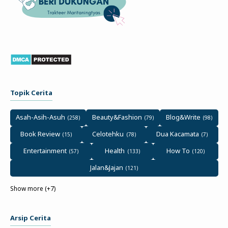
Topik Cerita
Asah-Asih-Asuh
Beauty&Fashion
Blog&Write
Book Review
Celotehku
Dua Kacamata
Entertainment
Health
How To
Jalan&Jajan
Show more (+7)
Arsip Cerita