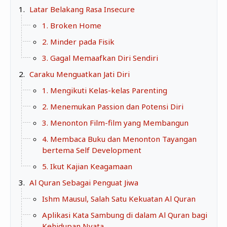
Zona Curcol
Latar Belakang Rasa Insecure
TeknOto
Ngobrolin Film
1. Broken Home
Soal Uang
2. Minder pada Fisik
Sudut Rumah
3. Gagal Memaafkan Diri Sendiri
Caraku Menguatkan Jati Diri
Blog&Write
1. Mengikuti Kelas-kelas Parenting
2. Menemukan Passion dan Potensi Diri
3. Menonton Film-film yang Membangun
4. Membaca Buku dan Menonton Tayangan
bertema Self Development
5. Ikut Kajian Keagamaan
Al Quran Sebagai Penguat Jiwa
Ishm Mausul, Salah Satu Kekuatan Al Quran
Aplikasi Kata Sambung di dalam Al Quran bagi
Kehidupan Nyata