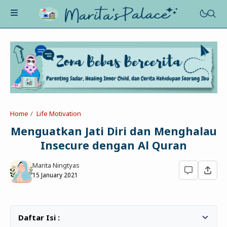
About Me
Recognition
Marriage
Home
Life Motivation
Contact
Asah-Asih-Asuh
Menguatkan Jati Diri dan Menghalau
Celotehku
Insecure dengan Al Quran
Life Motivation
Dua Kacamata
Beauty&Fashion
Marita Ningtyas
Profil
Poe-Fict
15 January 2021
Health
Book Review
Parenting
Entertainment
Tips
Belajar Ngeblog
Jalan&Jajan